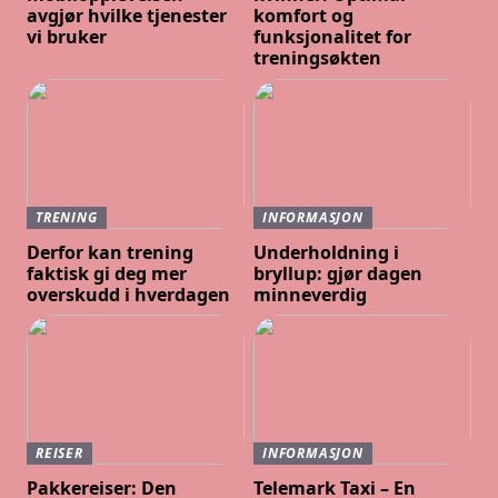
avgjør hvilke tjenester
komfort og
vi bruker
funksjonalitet for
treningsøkten
TRENING
INFORMASJON
Derfor kan trening
Underholdning i
faktisk gi deg mer
bryllup: gjør dagen
overskudd i hverdagen
minneverdig
REISER
INFORMASJON
Pakkereiser: Den
Telemark Taxi – En