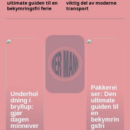
ultimate guiden til en
viktig del av moderne
bekymringsfri ferie
transport
Pakkerei
Underhol
ser: Den
dning i
ultimate
bryllup:
guiden til
gjør
en
dagen
bekymrin
minnever
gsfri