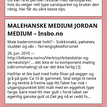
Du kan få et perfekt resultat med sandsparkel,
hvis du velger rett type sandsparkel og bruker den
riktig. Her får du våre beste tips.
MALEHANSKE MEDIUM JORDAN
MEDIUM – Insbo.no
Male baderomstak hvitt? – Snikksnakk, pølsevev,
sludder og vås – Terrengsykkelforumet
26. jun. 2010 —
http://biltema.no/no/Verktoy/Arbeidsklar-og-
verneutstyr/ … det ikke er to-komponent-maling
(våtromsmaling) så var det ikke farlig [:)].
Hei!Har et lite bad med hvite fliser på vegger og
grå på gulv. Ca 10 år gammelt. Skal selge til neste
år og tenkte å freshe opp litt.Taket har nok i
utgangspunktet blitt malt med en eggehvit type
farge, bare med litt mer gult i, fordi taket ser
egentlig ganske gult ut.Det jeg nå er redd fo…