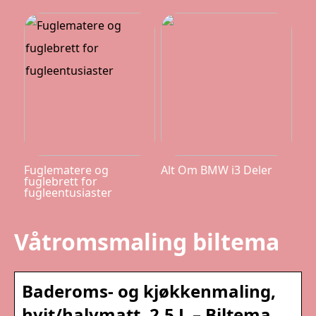
Fuglematere og
Alt Om BMW i3 Deler
fuglebrett for
fugleentusiaster
Våtromsmaling biltema
Baderoms- og kjøkkenmaling,
hvit/halvmatt, 2,5 L – Biltema