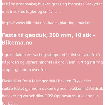
til både grønnsaker, busker, gress og blomster. Beskytter
mot insekter, fugler og småvilt, …
https:// www.biltema.no › hage › planting › markduk
Feste til geoduk, 200 mm, 10 stk –
Biltema.no
Ugressduken er svart og stopper effektivt sollyset fra å
nå jorden og ugress hindres i å gro. Vann, luft og næring
slipper gjennom ovenfra, …
Plastspiker for å feste geoduk i bakken. Trykk eller
spikre festet gjennom duken og ned i bakken. OBS! Bruk
hansker og vernebriller OBS! Oppbevares utilgjengelig
for barn.