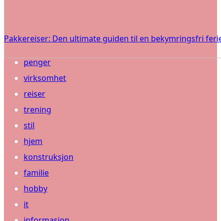
Pakkereiser: Den ultimate guiden til en bekymringsfri feri
penger
virksomhet
reiser
trening
stil
hjem
konstruksjon
familie
hobby
it
informasjon