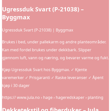
Ugressduk Svart (P-21038) –
Byggmax
Ugressduk Svart (P-21038) | Byggmax
Brukes i bed, under pallekarm og andre planteområder.
Kan med fordel brukes under dekkbark. Slipper
gjennom luft, vann og næring, og bevarer varme og fukt.
Kjøp Ugressduk Svart hos Byggmax. ✓ Kjente
varemerker ✓ Prisgaranti ✓ Raske leveranser ✓ Åpent
kjøp i 30 dager
https:// www.jula.no › hage › hageredskaper › planting
Dekketekstil og fiberduker – Jula