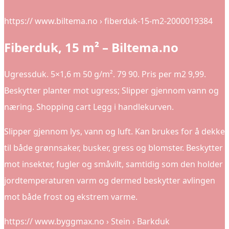
https:// www.biltema.no › fiberduk-15-m2-2000019384
Fiberduk, 15 m² – Biltema.no
Ugressduk. 5×1,6 m 50 g/m². 79 90. Pris per m2 9,99.
Beskytter planter mot ugress; Slipper gjennom vann og
næring. Shopping cart Legg i handlekurven.
Slipper gjennom lys, vann og luft. Kan brukes for å dekke
til både grønnsaker, busker, gress og blomster. Beskytter
mot insekter, fugler og småvilt, samtidig som den holder
jordtemperaturen varm og dermed beskytter avlingen
mot både frost og ekstrem varme.
https:// www.byggmax.no › Stein › Barkduk