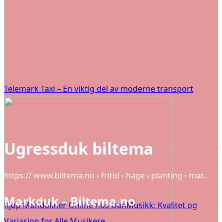
Telemark Taxi – En viktig del av moderne transport
Ugressduk biltema
https:// www.biltema.no › fritid › hage › planting › mar…
Markduk – Biltema.no
Kjøp Mandoliner Online hos DanMusikk: Kvalitet og
Variasjon for Alle Musikere