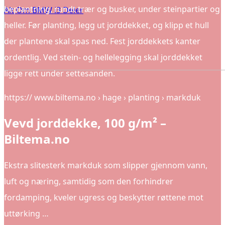
beplantning, rundt trær og busker, under steinpartier og
Alt Om BMW i3 Deler
heller. Før planting, legg ut jorddekket, og klipp et hull
der plantene skal spas ned. Fest jorddekkets kanter
ordentlig. Ved stein- og hellelegging skal jorddekket
ligge rett under settesanden.
https:// www.biltema.no › hage › planting › markduk
Vevd jorddekke, 100 g/m² –
Biltema.no
Ekstra slitesterk markduk som slipper gjennom vann,
luft og næring, samtidig som den forhindrer
fordamping, kveler ugress og beskytter røttene mot
uttørking …