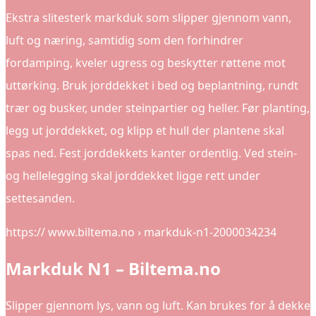
Ekstra slitesterk markduk som slipper gjennom vann,
luft og næring, samtidig som den forhindrer
fordamping, kveler ugress og beskytter røttene mot
uttørking. Bruk jorddekket i bed og beplantning, rundt
trær og busker, under steinpartier og heller. Før planting,
legg ut jorddekket, og klipp et hull der plantene skal
spas ned. Fest jorddekkets kanter ordentlig. Ved stein-
og hellelegging skal jorddekket ligge rett under
settesanden.
https:// www.biltema.no › markduk-n1-2000034234
Markduk N1 – Biltema.no
Slipper gjennom lys, vann og luft. Kan brukes for å dekke