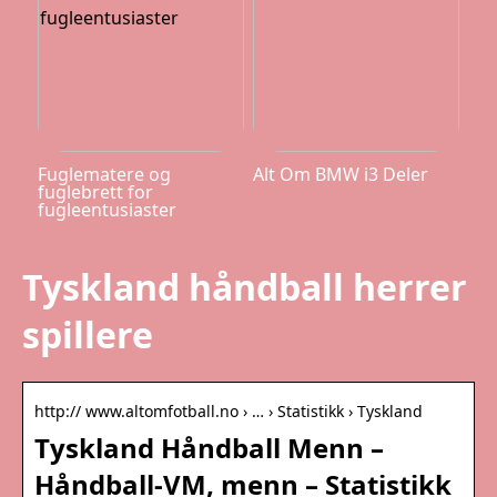
Fuglematere og
Alt Om BMW i3 Deler
fuglebrett for
fugleentusiaster
Tyskland håndball herrer
spillere
http:// www.altomfotball.no › … › Statistikk › Tyskland
Tyskland Håndball Menn –
Håndball-VM, menn – Statistikk