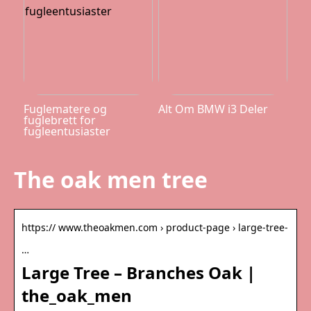
Fuglematere og
Alt Om BMW i3 Deler
fuglebrett for
fugleentusiaster
The oak men tree
https:// www.theoakmen.com › product-page › large-tree-
…
Large Tree – Branches Oak |
the_oak_men