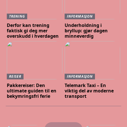
TRENING
INFORMASJON
Derfor kan trening
Underholdning i
faktisk gi deg mer
bryllup: gjør dagen
overskudd i hverdagen
minneverdig
REISER
INFORMASJON
Pakkereiser: Den
Telemark Taxi – En
ultimate guiden til en
viktig del av moderne
bekymringsfri ferie
transport