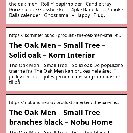
the oak men · Rollin’ papirholder · Candle tray ·
Booze plug · Glassbrikker – 4pk · Band knob/hook ·
Balls calender · Ghost small – Happy · Plug.
https:// korninterior.no › produkt › the-oak-men-small-t…
The Oak Men – Small Tree –
Solid oak – Korn Interiør
The Oak Men – Small Tree – Solid oak De populære
trærne fra The Oak Men kan brukes hele året. Til
jul kjøper du til julestjernen i messing som passer
til bå
https:// nobuhome.no › produkt › merker › the-oak-me…
The Oak Men – Small Tree –
branches black – Nobu Home
The Oak Men – Small Tree – branches black |