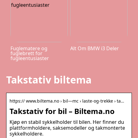
Fuglematere og
Alt Om BMW i3 Deler
fuglebrett for
fugleentusiaster
Takstativ biltema
https:// www.biltema.no › bil—mc › laste-og-trekke › ta…
Takstativ for bil – Biltema.no
Kjøp en stabil sykkelholder til bilen. Her finner du
plattformholdere, saksemodeller og takmonterte
sykkelholdere.