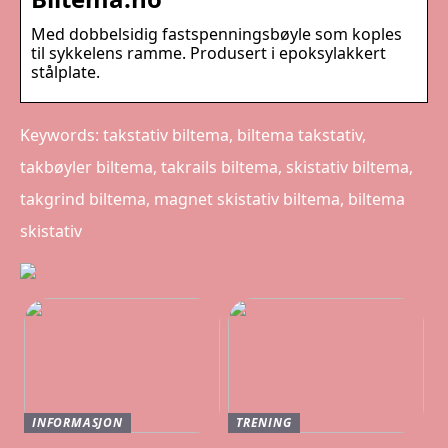
Med dobbelsidig fastspenningsbøyle som koples
til sykkelens ramme. Produsert i epoksylakkert
stålplate.
Keywords: takstativ biltema, biltema takstativ,
takbøyler biltema, takrails biltema, skistativ biltema,
takgrind biltema, magnet skistativ biltema, biltema
skistativ
INFORMASJON
TRENING