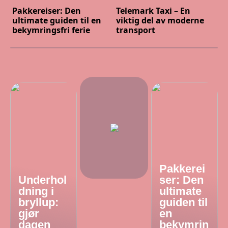
Pakkereiser: Den
Telemark Taxi – En
ultimate guiden til en
viktig del av moderne
bekymringsfri ferie
transport
Pakkerei
Underhol
ser: Den
dning i
ultimate
bryllup:
guiden til
gjør
en
dagen
bekymrin