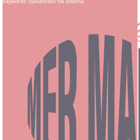
Keywords: sykkelstativ tak biltema