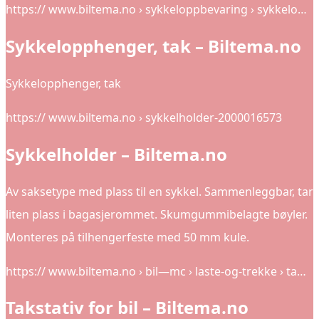
https:// www.biltema.no › sykkeloppbevaring › sykkelo…
Sykkelopphenger, tak – Biltema.no
Sykkelopphenger, tak
https:// www.biltema.no › sykkelholder-2000016573
Sykkelholder – Biltema.no
Av saksetype med plass til en sykkel. Sammenleggbar, tar
liten plass i bagasjerommet. Skumgummibelagte bøyler.
Monteres på tilhengerfeste med 50 mm kule.
https:// www.biltema.no › bil—mc › laste-og-trekke › ta…
Takstativ for bil – Biltema.no