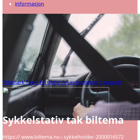
informasjon
Telemark Taxi – En viktig del av moderne transport
Sykkelstativ tak biltema
https:// www.biltema.no › sykkelholder-2000016572