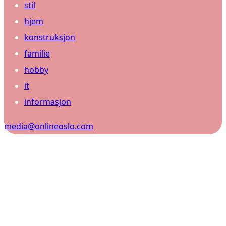
stil
hjem
konstruksjon
familie
hobby
it
informasjon
media@onlineoslo.com