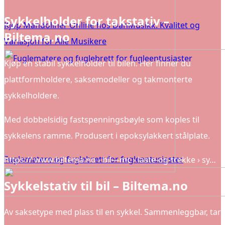
Sykkelholder for takstativ –
Kjøp Mandoliner Online hos DanMusikk: Kvalitet og
Biltema.no
Variasjon for Alle Musikere
Kjøp en stabil sykkelholder til bilen. Her finner du
plattformholdere, saksemodeller og takmonterte
sykkelholdere.
Med dobbelsidig fastspenningsbøyle som koples til
sykkelens ramme. Produsert i epoksylakkert stålplate.
Fuglematere og fuglebrett for fugleentusiaster
https:// www.biltema.no › bil—mc › laste-og-trekke › sy…
Sykkelstativ til bil – Biltema.no
Av saksetype med plass til en sykkel. Sammenleggbar, tar