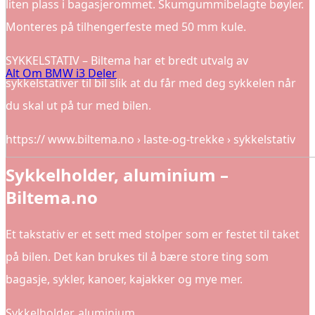
liten plass i bagasjerommet. Skumgummibelagte bøyler.
Monteres på tilhengerfeste med 50 mm kule.
SYKKELSTATIV – Biltema har et bredt utvalg av
Alt Om BMW i3 Deler
sykkelstativer til bil slik at du får med deg sykkelen når
du skal ut på tur med bilen.
https:// www.biltema.no › laste-og-trekke › sykkelstativ
Sykkelholder, aluminium –
Biltema.no
Et takstativ er et sett med stolper som er festet til taket
på bilen. Det kan brukes til å bære store ting som
bagasje, sykler, kanoer, kajakker og mye mer.
Sykkelholder, aluminium