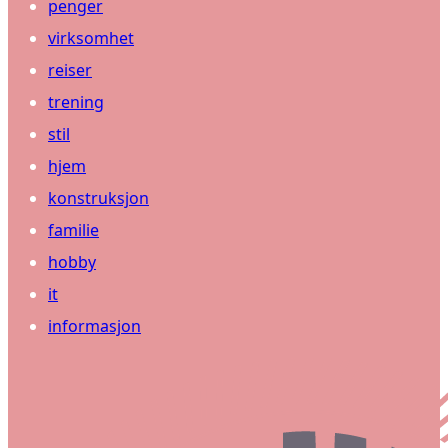
penger
virksomhet
reiser
trening
stil
hjem
konstruksjon
familie
hobby
it
informasjon