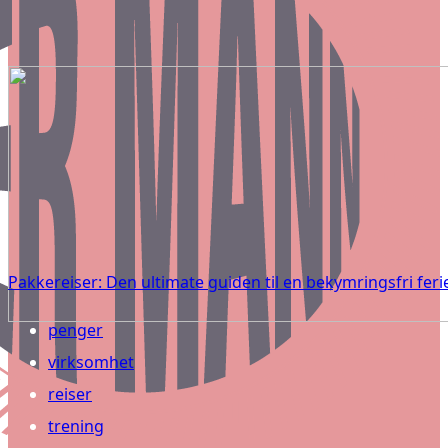
Pakkereiser: Den ultimate guiden til en bekymringsfri feri
penger
virksomhet
reiser
trening