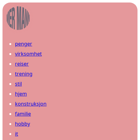
penger
virksomhet
reiser
trening
stil
hjem
konstruksjon
familie
hobby
it