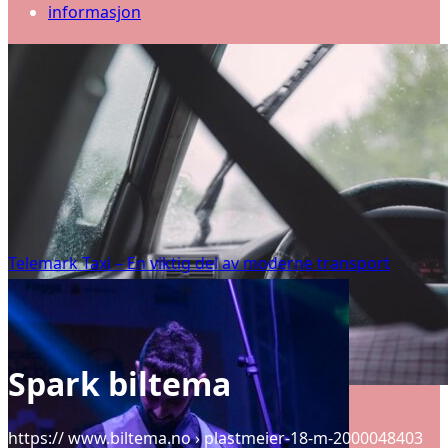
informasjon
Telemark Taxi – En viktig del av moderne transport
Spark biltema
https:// www.biltema.no › plastmeier-18-m-2000048403