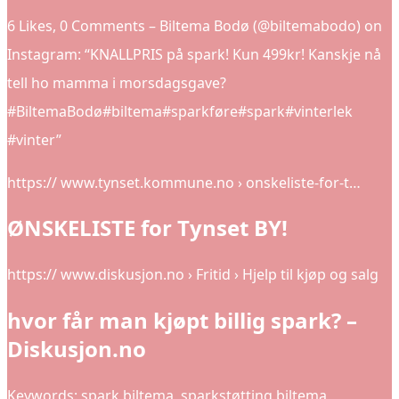
6 Likes, 0 Comments – Biltema Bodø (@biltemabodo) on
Instagram: “KNALLPRIS på spark! Kun 499kr! Kanskje nå
tell ho mamma i morsdagsgave?
#BiltemaBodø#biltema#sparkføre#spark#vinterlek
#vinter”
https:// www.tynset.kommune.no › onskeliste-for-t…
ØNSKELISTE for Tynset BY!
https:// www.diskusjon.no › Fritid › Hjelp til kjøp og salg
hvor får man kjøpt billig spark? –
Diskusjon.no
Keywords: spark biltema, sparkstøtting biltema