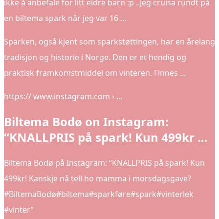
ikke å anbefale for litt eldre barn :p ..jeg cruisa rundt på
en biltema spark når jeg var 16 …
Sparken, også kjent som sparkstøttingen, har en årelang
tradisjon og historie i Norge. Den er et hendig og
praktisk framkomstmiddel om vinteren. Finnes …
https:// www.instagram.com › …
Biltema Bodø on Instagram:
“KNALLPRIS på spark! Kun 499kr …
Biltema Bodø på Instagram: “KNALLPRIS på spark! Kun
499kr! Kanskje nå tell ho mamma i morsdagsgave?
#BiltemaBodø#biltema#sparkføre#spark#vinterlek
#vinter”