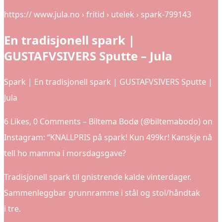
https:// www.jula.no › fritid › utelek › spark-799143
En tradisjonell spark |
GUSTAFVSIVERS Sputte – Jula
Spark | En tradisjonell spark | GUSTAFVSIVERS Sputte |
Jula
6 Likes, 0 Comments – Biltema Bodø (@biltemabodo) on
Instagram: “KNALLPRIS på spark! Kun 499kr! Kanskje nå
tell ho mamma i morsdagsgave?
Tradisjonell spark til gnistrende kalde vinterdager.
Sammenleggbar grunnramme i stål og stol/håndtak
i tre.