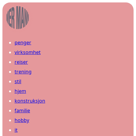
penger
virksomhet
reiser
trening
stil
hjem
konstruksjon
familie
hobby
it