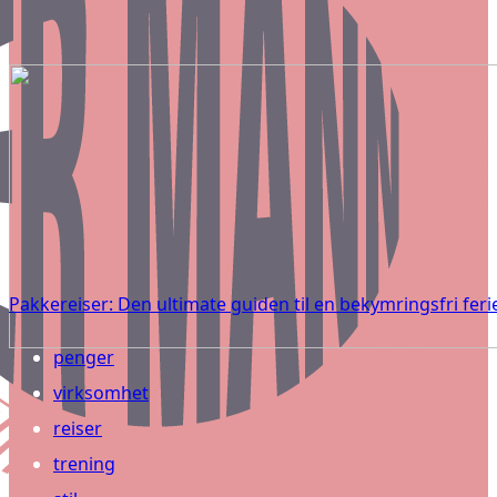
Pakkereiser: Den ultimate guiden til en bekymringsfri feri
penger
virksomhet
reiser
trening