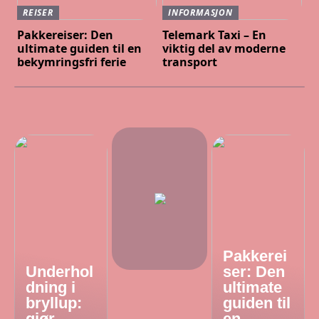
REISER
INFORMASJON
Pakkereiser: Den
Telemark Taxi – En
ultimate guiden til en
viktig del av moderne
bekymringsfri ferie
transport
Pakkerei
Underhol
ser: Den
dning i
ultimate
bryllup:
guiden til
gjør
en