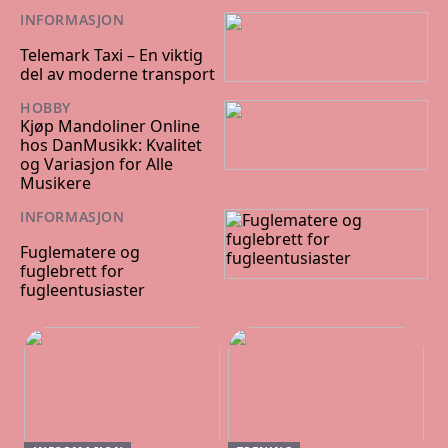
INFORMASJON
12/01/202
5
Telemark Taxi – En viktig
del av moderne transport
HOBBY
17/12/2024
Kjøp Mandoliner Online
hos DanMusikk: Kvalitet
og Variasjon for Alle
Musikere
INFORMASJON
11/12/202
4
Fuglematere og
fuglebrett for
fugleentusiaster