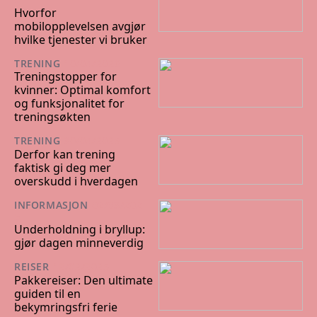
Hvorfor
mobilopplevelsen avgjør
hvilke tjenester vi bruker
TRENING
10/04/2026
Treningstopper for
kvinner: Optimal komfort
og funksjonalitet for
treningsøkten
TRENING
30/04/2025
Derfor kan trening
faktisk gi deg mer
overskudd i hverdagen
INFORMASJON
02/03/202
5
Underholdning i bryllup:
gjør dagen minneverdig
REISER
12/02/2025
Pakkereiser: Den ultimate
guiden til en
bekymringsfri ferie