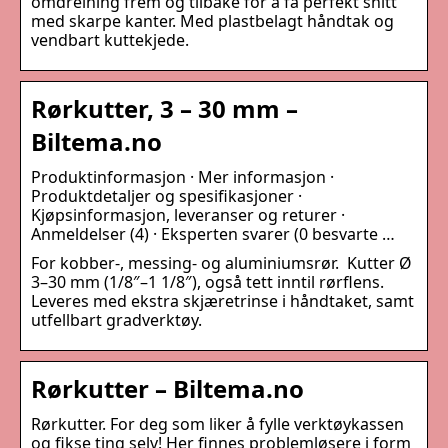
omdreining frem og tilbake for å få perfekt snitt
med skarpe kanter. Med plastbelagt håndtak og
vendbart kuttekjede.
Rørkutter, 3 – 30 mm –
Biltema.no
Produktinformasjon · Mer informasjon ·
Produktdetaljer og spesifikasjoner ·
Kjøpsinformasjon, leveranser og returer ·
Anmeldelser (4) · Eksperten svarer (0 besvarte …
For kobber-, messing- og aluminiumsrør. Kutter Ø
3–30 mm (1/8″–1 1/8″), også tett inntil rørflens.
Leveres med ekstra skjæretrinse i håndtaket, samt
utfellbart gradverktøy.
Rørkutter – Biltema.no
Rørkutter. For deg som liker å fylle verktøykassen
og fikse ting selv! Her finnes problemløsere i form