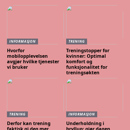
INFORMASJON
TRENING
Hvorfor
Treningstopper for
mobilopplevelsen
kvinner: Optimal
avgjør hvilke tjenester
komfort og
vi bruker
funksjonalitet for
treningsøkten
TRENING
INFORMASJON
Derfor kan trening
Underholdning i
faktisk gi deg mer
bryllup: gjør dagen