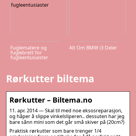
Fuglematere og
Alt Om BMW i3 Deler
fuglebrett for
fugleentusiaster
Rørkutter biltema
Rørkutter – Biltema.no
11. apr. 2014 — Skal til med noe eksosreparasjon,
og håper å slippe vinkelsliperen.. dessuten har jeg
bare sånn mini som det går små skiver på (20cm?)
Praktisk rørkutter som bare trenger 1/4