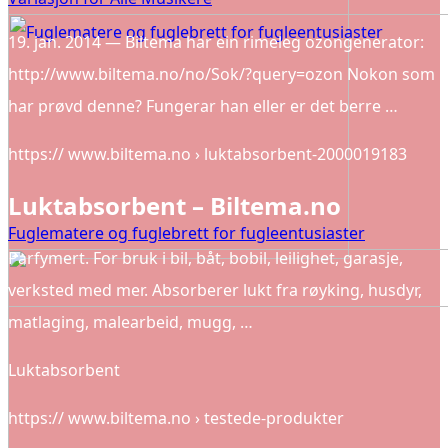
19. jan. 2014 — Biltema har ein rimeleg ozongenerator:
http://www.biltema.no/no/Sok/?query=ozon Nokon som
har prøvd denne? Fungerar han eller er det berre …
https:// www.biltema.no › luktabsorbent-2000019183
Luktabsorbent – Biltema.no
Fuglematere og fuglebrett for fugleentusiaster
Parfymert. For bruk i bil, båt, bobil, leilighet, garasje,
verksted med mer. Absorberer lukt fra røyking, husdyr,
matlaging, malearbeid, mugg, …
Luktabsorbent
https:// www.biltema.no › testede-produkter