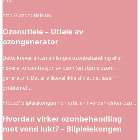
E.T.C
http:// ozonutleie.no
Ozonutleie – Utleie av
ozongenerator
Dette krever enten en lengre ozonbehandling eller
høyere konsentrasjon av ozon (en større ozon-
generator). Det er allikevel ikke slik at det løser
problemet …
https:// bilpleiekongen.no › article › hvordan-virker-ozo…
Hvordan virker ozonbehandling
mot vond lukt? – Bilpleiekongen