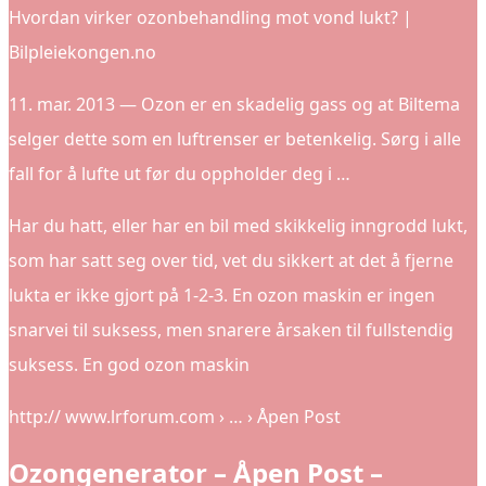
Hvordan virker ozonbehandling mot vond lukt? |
Bilpleiekongen.no
11. mar. 2013 — Ozon er en skadelig gass og at Biltema
selger dette som en luftrenser er betenkelig. Sørg i alle
fall for å lufte ut før du oppholder deg i …
Har du hatt, eller har en bil med skikkelig inngrodd lukt,
som har satt seg over tid, vet du sikkert at det å fjerne
lukta er ikke gjort på 1-2-3. En ozon maskin er ingen
snarvei til suksess, men snarere årsaken til fullstendig
suksess. En god ozon maskin
http:// www.lrforum.com › … › Åpen Post
Ozongenerator – Åpen Post –