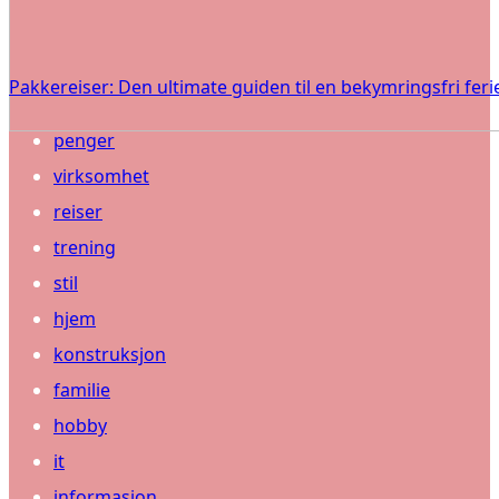
Pakkereiser: Den ultimate guiden til en bekymringsfri feri
penger
virksomhet
reiser
trening
stil
hjem
konstruksjon
familie
hobby
it
informasjon