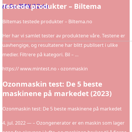
Testede produkter – Biltema
Alt Om BMW i3 Deler
Biltemas testede produkter – Biltema.no
Her har vi samlet tester av produktene våre. Testene er
uavhengige, og resultatene har blitt publisert i ulike
medier. Filtrere på kategori. Bil – …
https:// www.mintest.no › ozonmaskin
Ozonmaskin test: De 5 beste
maskinene på markedet (2023)
Ozonmaskin test: De 5 beste maskinene på markedet
4. jul. 2022 — – Ozongenerator er en maskin som lager