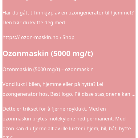
Har du gått til innkjøp av en ozongenerator til hjemmet?
Den bør du kvitte deg med.
https:// ozon-maskin.no › Shop
Ozonmaskin (5000 mg/t)
Ozonmaskin (5000 mg/t) – ozonmaskin
Vond lukt i bilen, hjemme eller på hytta? Lei
ozongenerator hos. Best logo. På disse stasjonene kan …
Dette er trikset for å fjerne røyklukt. Med en
ozonmaskin brytes molekylene ned permanent. Med
ozon kan du fjerne alt av ille lukter i hjem, bil, båt, hytte