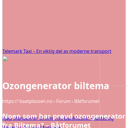
Telemark Taxi – En viktig del av moderne transport
Ozongenerator biltema
https:// baatplassen.no › Forum › Båtforumet
Noen som har prøvd ozongenerator
Kjøp Mandoliner Online hos DanMusikk: Kvalitet og
fra Biltema? – Båtforumet
Variasjon for Alle Musikere