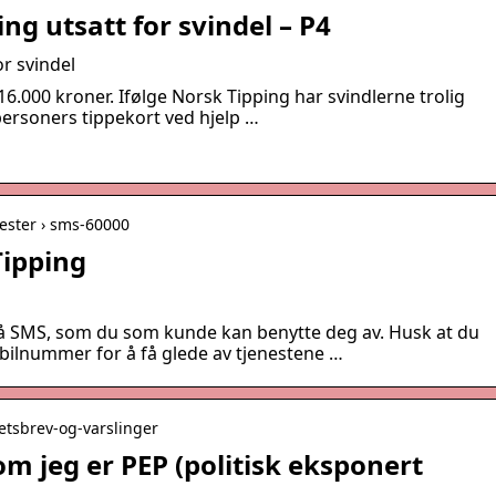
ng utsatt for svindel – P4
or svindel
 16.000 kroner. Ifølge Norsk Tipping har svindlerne trolig
 personers tippekort ved hjelp …
nester › sms-60000
Tipping
 på SMS, som du som kunde kan benytte deg av. Husk at du
obilnummer for å få glede av tjenestene …
etsbrev-og-varslinger
 jeg er PEP (politisk eksponert