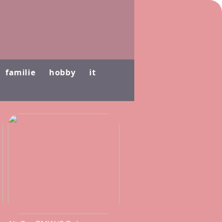
familie
hobby
it