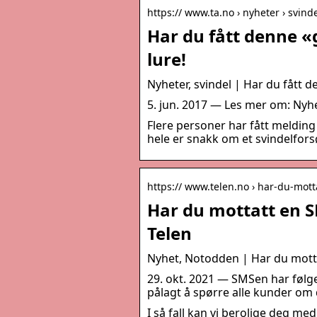
https:// www.ta.no › nyheter › svind
Har du fått denne «
lure!
Nyheter, svindel | Har du fått 
5. jun. 2017 — Les mer om: Nyhet
Flere personer har fått melding
hele er snakk om et svindelfors
https:// www.telen.no › har-du-mot
Har du mottatt en S
Telen
Nyhet, Notodden | Har du motta
29. okt. 2021 — SMSen har følge
pålagt å spørre alle kunder om 
I så fall kan vi berolige deg me