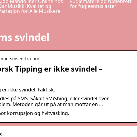
Kjøp Mandoliner Online hos
Fuglematere og fuglebrett
DanMusikk: Kvalitet og
for fugleentusiaster
Variasjon for Alle Musikere
ms svindel
 denne-smsen-fra-nor…
sk Tipping er ikke svindel –
r ikke svindel. Faktisk.
ndles på SMS. Såkalt SMiShing, eller svindel over
oblem. Metoden går ut på at man mottar en …
ot korrupsjon og hvitvasking.
el