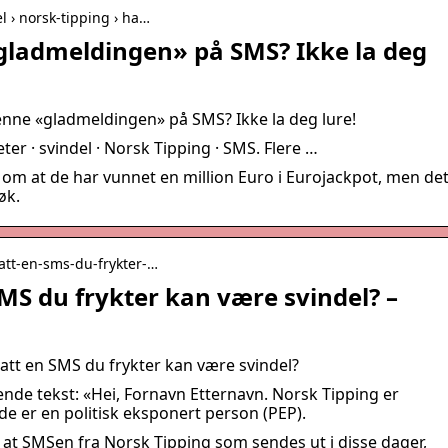
el › norsk-tipping › ha…
gladmeldingen» på SMS? Ikke la deg
denne «gladmeldingen» på SMS? Ikke la deg lure!
er · svindel · Norsk Tipping · SMS. Flere …
 om at de har vunnet en million Euro i Eurojackpot, men de
øk.
tatt-en-sms-du-frykter-…
MS du frykter kan være svindel? –
tt en SMS du frykter kan være svindel?
nde tekst: «Hei, Fornavn Etternavn. Norsk Tipping er
de er en politisk eksponert person (PEP).
d at SMSen fra Norsk Tipping som sendes ut i disse dager,