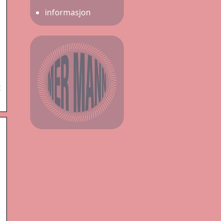
informasjon
t