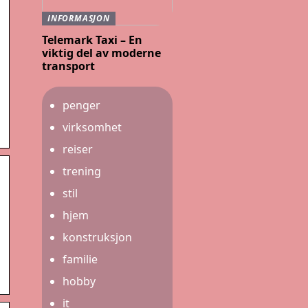
INFORMASJON
Telemark Taxi – En
viktig del av moderne
transport
penger
virksomhet
reiser
trening
stil
hjem
konstruksjon
familie
hobby
it