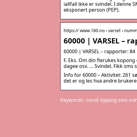
iallfall ikke er svindel. I denne
eksponert person (PEP).
https:// www.180.no › varsel › num
60000 | VARSEL – ra
60000 | VARSEL – rapporter: 84
F. Eks. Om din flerukes kopong
dagee osv. … Svindel. Fikk sms 
Info for 60000 – Aktivitet: 261 
det er og les hva andre bruker
Keywords: norsk tipping sms svi