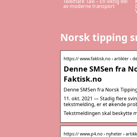
Telemark Taxi – En viktig del
av moderne transport
Norsk tipping s
https:// www.faktisk.no › artikler ›
Denne SMSen fra Nor
Faktisk.no
Denne SMSen fra Norsk Tipping e
11. okt. 2021 — Stadig flere svi
tekstmelding, er et økende pr
Tekstmeldingen skal beskytte m
https:// www.p4.no › nyheter › artikk