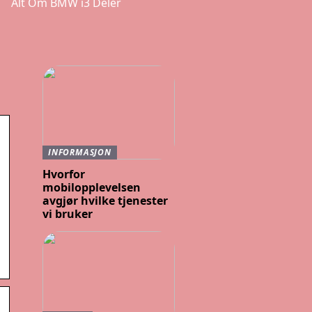
Alt Om BMW i3 Deler
INFORMASJON
Hvorfor
mobilopplevelsen
avgjør hvilke tjenester
vi bruker