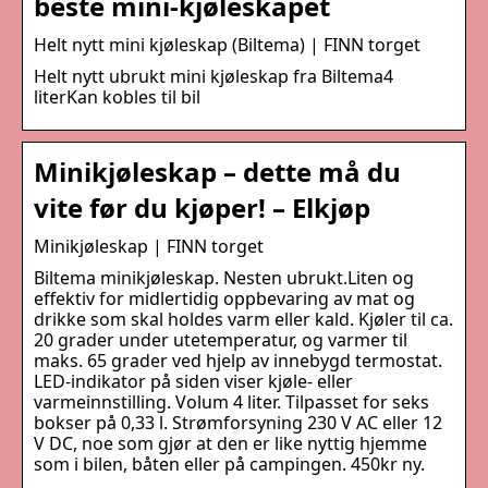
beste mini-kjøleskapet
Helt nytt mini kjøleskap (Biltema) | FINN torget
Helt nytt ubrukt mini kjøleskap fra Biltema4
literKan kobles til bil
Minikjøleskap – dette må du
vite før du kjøper! – Elkjøp
Minikjøleskap | FINN torget
Biltema minikjøleskap. Nesten ubrukt.Liten og
effektiv for midlertidig oppbevaring av mat og
drikke som skal holdes varm eller kald. Kjøler til ca.
20 grader under utetemperatur, og varmer til
maks. 65 grader ved hjelp av innebygd termostat.
LED-indikator på siden viser kjøle- eller
varmeinnstilling. Volum 4 liter. Tilpasset for seks
bokser på 0,33 l. Strømforsyning 230 V AC eller 12
V DC, noe som gjør at den er like nyttig hjemme
som i bilen, båten eller på campingen. 450kr ny.