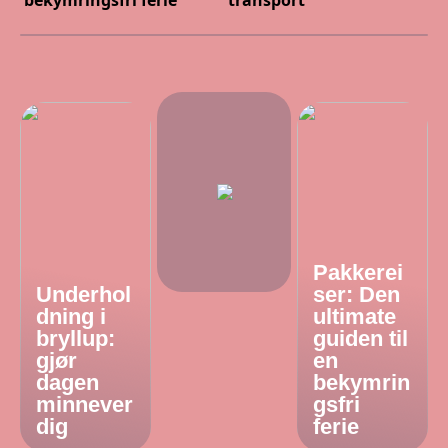
Pakkerei
Underhol
ser: Den
dning i
ultimate
bryllup:
guiden til
gjør
en
dagen
bekymrin
minnever
gsfri
dig
ferie