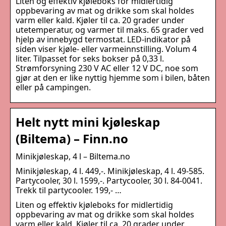
Liten og effektiv kjøleboks for midlertidig
oppbevaring av mat og drikke som skal holdes
varm eller kald. Kjøler til ca. 20 grader under
utetemperatur, og varmer til maks. 65 grader ved
hjelp av innebygd termostat. LED-indikator på
siden viser kjøle- eller varmeinnstilling. Volum 4
liter. Tilpasset for seks bokser på 0,33 l.
Strømforsyning 230 V AC eller 12 V DC, noe som
gjør at den er like nyttig hjemme som i bilen, båten
eller på campingen.
Helt nytt mini kjøleskap
(Biltema) – Finn.no
Minikjøleskap, 4 l – Biltema.no
Minikjøleskap, 4 l. 449,-. Minikjøleskap, 4 l. 49-585.
Partycooler, 30 l. 1599,-. Partycooler, 30 l. 84-0041.
Trekk til partycooler. 199,- …
Liten og effektiv kjøleboks for midlertidig
oppbevaring av mat og drikke som skal holdes
varm eller kald. Kjøler til ca. 20 grader under