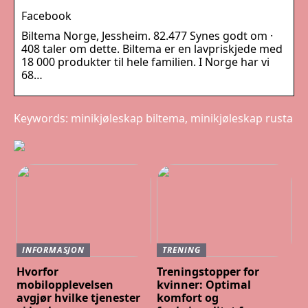
Facebook
Biltema Norge, Jessheim. 82.477 Synes godt om ·
408 taler om dette. Biltema er en lavpriskjede med
18 000 produkter til hele familien. I Norge har vi
68…
Keywords: minikjøleskap biltema, minikjøleskap rusta
INFORMASJON
TRENING
Hvorfor
Treningstopper for
mobilopplevelsen
kvinner: Optimal
avgjør hvilke tjenester
komfort og