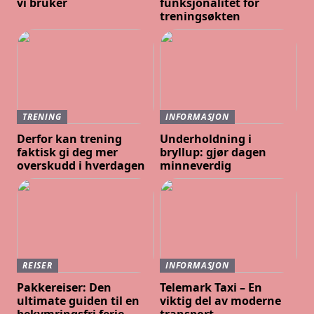
vi bruker
funksjonalitet for
treningsøkten
TRENING
INFORMASJON
Derfor kan trening
Underholdning i
faktisk gi deg mer
bryllup: gjør dagen
overskudd i hverdagen
minneverdig
REISER
INFORMASJON
Pakkereiser: Den
Telemark Taxi – En
ultimate guiden til en
viktig del av moderne
bekymringsfri ferie
transport