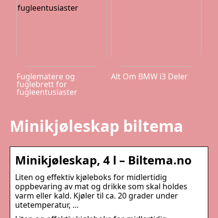
Fuglematere og
Alt Om BMW i3 Deler
fuglebrett for
fugleentusiaster
Minikjøleskap biltema
Minikjøleskap, 4 l – Biltema.no
Liten og effektiv kjøleboks for midlertidig
oppbevaring av mat og drikke som skal holdes
varm eller kald. Kjøler til ca. 20 grader under
utetemperatur, …