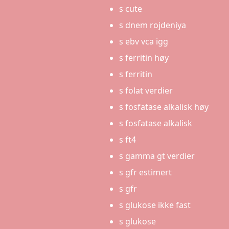
s cute
s dnem rojdeniya
s ebv vca igg
s ferritin høy
s ferritin
s folat verdier
s fosfatase alkalisk høy
s fosfatase alkalisk
s ft4
s gamma gt verdier
s gfr estimert
s gfr
s glukose ikke fast
s glukose