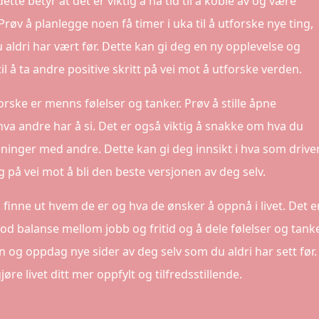
dette betyr at det er viktig å ha tid til å koble av og være
v å planlegge noen få timer i uka til å utforske nye ting,
du aldri har vært før. Dette kan gi deg en ny opplevelse og
il å ta andre positive skritt på vei mot å utforske verden.
rske er menns følelser og tanker. Prøv å stille åpne
va andre har å si. Det er også viktig å snakke om hva du
eninger med andre. Dette kan gi deg innsikt i hva som drive
 på vei mot å bli den beste versjonen av deg selv.
finne ut hvem de er og hva de ønsker å oppnå i livet. Det e
god balanse mellom jobb og fritid og å dele følelser og tanke
 og oppdag nye sider av deg selv som du aldri har sett før.
øre livet ditt mer oppfylt og tilfredsstillende.