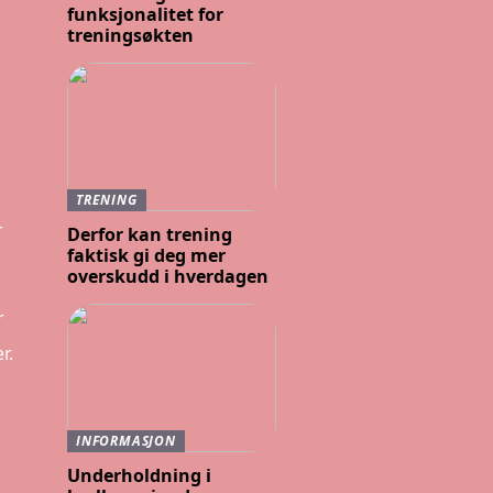
funksjonalitet for
treningsøkten
TRENING
r
Derfor kan trening
faktisk gi deg mer
overskudd i hverdagen
r
r.
INFORMASJON
Underholdning i