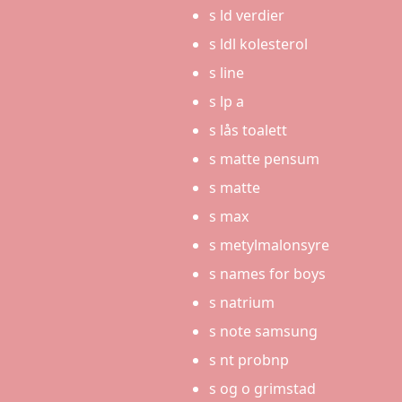
s ld verdier
s ldl kolesterol
s line
s lp a
s lås toalett
s matte pensum
s matte
s max
s metylmalonsyre
s names for boys
s natrium
s note samsung
s nt probnp
s og o grimstad