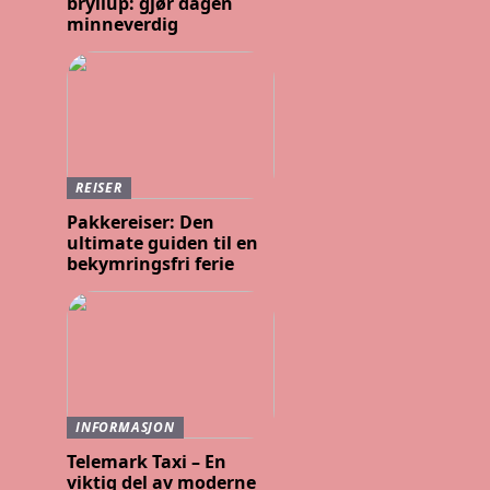
bryllup: gjør dagen
minneverdig
REISER
Pakkereiser: Den
ultimate guiden til en
bekymringsfri ferie
INFORMASJON
Telemark Taxi – En
viktig del av moderne