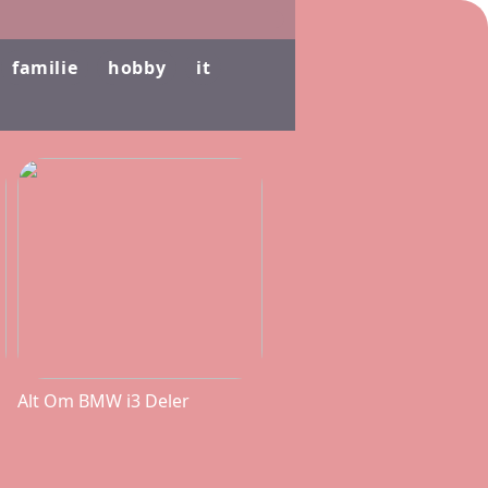
familie
hobby
it
Alt Om BMW i3 Deler