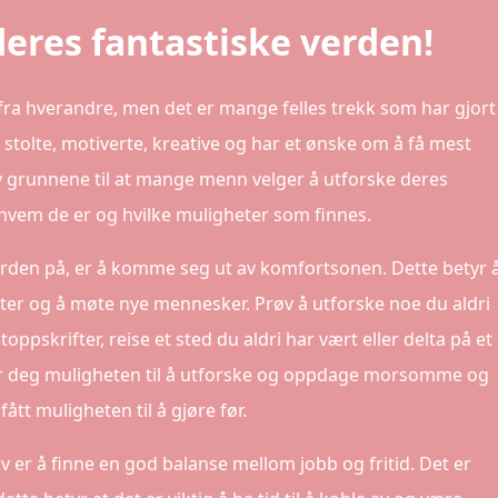
eres fantastiske verden!
 fra hverandre, men det er mange felles trekk som har gjort
e stolte, motiverte, kreative og har et ønske om å få mest
av grunnene til at mange menn velger å utforske deres
 hvem de er og hvilke muligheter som finnes.
rden på, er å komme seg ut av komfortsonen. Dette betyr 
eter og å møte nye mennesker. Prøv å utforske noe du aldri
oppskrifter, reise et sted du aldri har vært eller delta på et
 gir deg muligheten til å utforske og oppdage morsomme og
ått muligheten til å gjøre før.
iv er å finne en god balanse mellom jobb og fritid. Det er