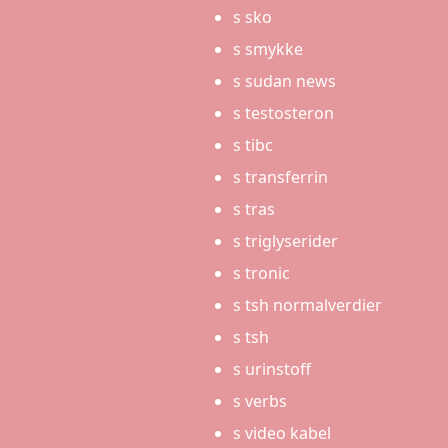
s sko
s smykke
s sudan news
s testosteron
s tibc
s transferrin
s tras
s triglyserider
s tronic
s tsh normalverdier
s tsh
s urinstoff
s verbs
s video kabel