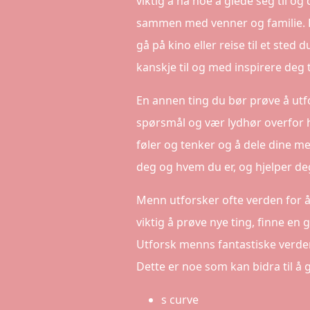
viktig å ha noe å glede seg til og 
sammen med venner og familie. Prø
gå på kino eller reise til et sted 
kanskje til og med inspirere deg t
En annen ting du bør prøve å utfo
spørsmål og vær lydhør overfor h
føler og tenker og å dele dine m
deg og hvem du er, og hjelper deg
Menn utforsker ofte verden for å 
viktig å prøve nye ting, finne en 
Utforsk menns fantastiske verden
Dette er noe som kan bidra til å gj
s curve