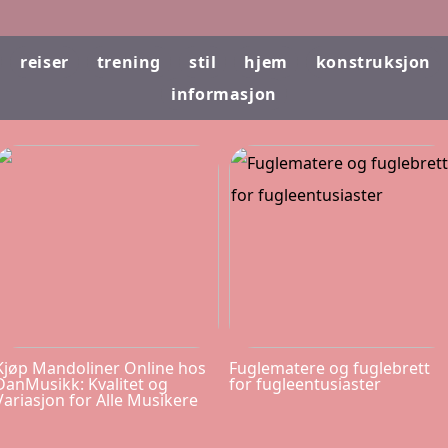
reiser
trening
stil
hjem
konstruksjon
informasjon
Kjøp Mandoliner Online hos
Fuglematere og fuglebrett
DanMusikk: Kvalitet og
for fugleentusiaster
Variasjon for Alle Musikere