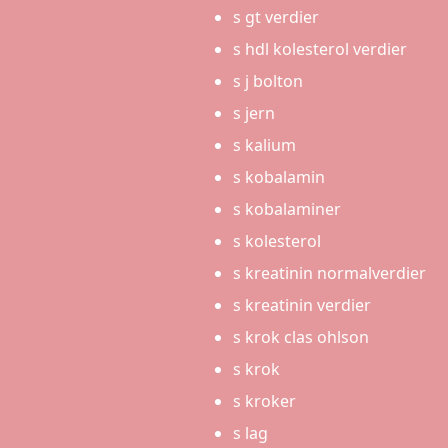
s gt verdier
s hdl kolesterol verdier
s j bolton
s jern
s kalium
s kobalamin
s kobalaminer
s kolesterol
s kreatinin normalverdier
s kreatinin verdier
s krok clas ohlson
s krok
s kroker
s lag