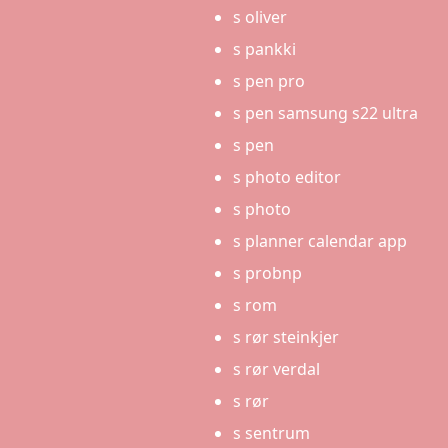
s oliver
s pankki
s pen pro
s pen samsung s22 ultra
s pen
s photo editor
s photo
s planner calendar app
s probnp
s rom
s rør steinkjer
s rør verdal
s rør
s sentrum