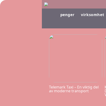
penger
virksomhet
Telemark Taxi – En viktig del
av moderne transport