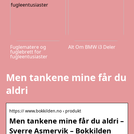
Fuglematere og
Alt Om BMW i3 Deler
fuglebrett for
fugleentusiaster
Men tankene mine får du
aldri
https:// www.bokkilden.no › produkt
Men tankene mine får du aldri –
Sverre Asmervik – Bokkilden