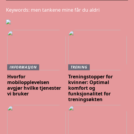
Keywords: men tankene mine får du aldri
INFORMASJON
TRENING
Hvorfor
Treningstopper for
mobilopplevelsen
kvinner: Optimal
avgjør hvilke tjenester
komfort og
vi bruker
funksjonalitet for
treningsøkten