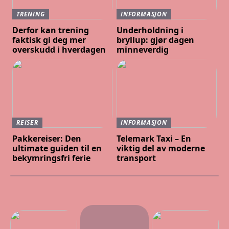
TRENING
INFORMASJON
Derfor kan trening
Underholdning i
faktisk gi deg mer
bryllup: gjør dagen
overskudd i hverdagen
minneverdig
REISER
INFORMASJON
Pakkereiser: Den
Telemark Taxi – En
ultimate guiden til en
viktig del av moderne
bekymringsfri ferie
transport