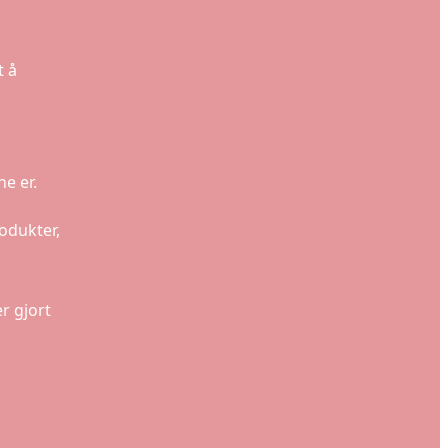
t å
e er.
odukter,
r gjort