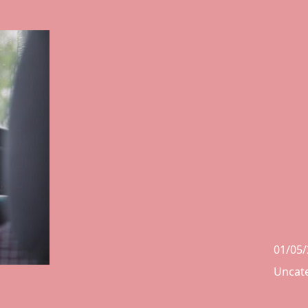
01/05
Uncat