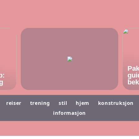
Pak
p:
gui
g
bek
reiser
trening
stil
hjem
konstruksjon
informasjon