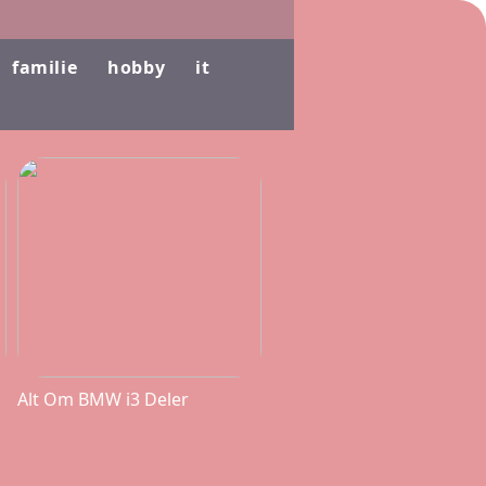
familie
hobby
it
Alt Om BMW i3 Deler