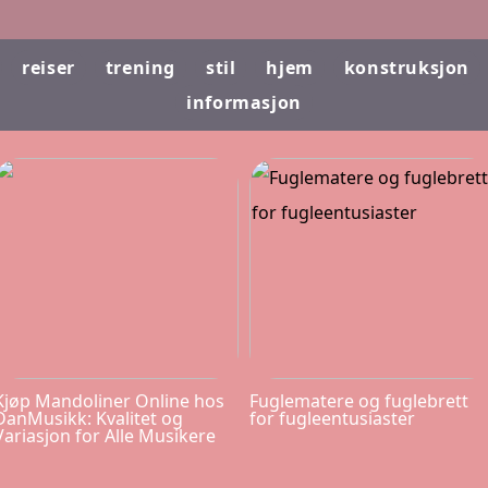
reiser
trening
stil
hjem
konstruksjon
informasjon
Kjøp Mandoliner Online hos
Fuglematere og fuglebrett
DanMusikk: Kvalitet og
for fugleentusiaster
Variasjon for Alle Musikere