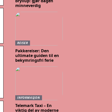
bryllup: gjør dagen
minneverdig
REISER
Pakkereiser: Den
ultimate guiden til en
bekymringsfri ferie
INFORMASJON
Telemark Taxi – En
viktig del av moderne