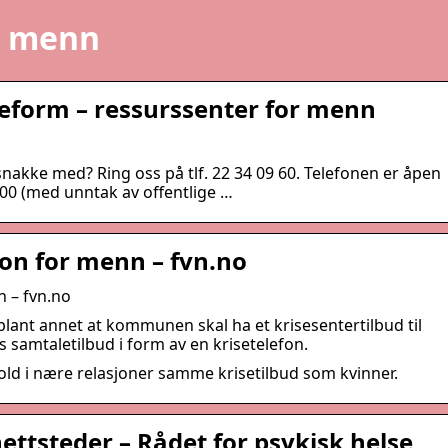
r menn
eform – ressurssenter for menn
akke med? Ring oss på tlf. 22 34 09 60. Telefonen er åpen
0:00 (med unntak av offentlige …
fon for menn – fvn.no
n – fvn.no
lant annet at kommunen skal ha et krisesentertilbud til
 samtaletilbud i form av en krisetelefon.
old i nære relasjoner samme krisetilbud som kvinner.
ettsteder – Rådet for psykisk helse