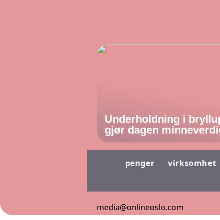
Underholdning i bryllu
gjør dagen minneverdi
penger
virksomhet
media@onlineoslo.com