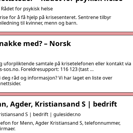
 Rådet for psykisk helse
ise for å få hjelp på krisesenteret. Sentrene tilbyr
eiledning til kvinner, menn og barn.
snakke med? – Norsk
 uforpliktende samtale på krisetelefonen eller kontakt via
-sos.no. Foreldresupport: 116 123 (tast …
gi deg råd og informasjon? Vi har laget en liste over
nettsider.
n, Agder, Kristiansand S | bedrift
istiansand S | bedrift | gulesider.no
lefon for Menn, Agder Kristiansand S, telefonnummer,
irmaer.