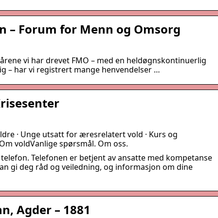
nn – Forum for Menn og Omsorg
 årene vi har drevet FMO – med en heldøgnskontinuerlig
elig – har vi registrert mange henvendelser …
Krisesenter
dre · Unge utsatt for æresrelatert vold · Kurs og
 Om voldVanlige spørsmål. Om oss.
telefon. Telefonen er betjent av ansatte med kompetanse
kan gi deg råd og veiledning, og informasjon om dine
nn, Agder – 1881