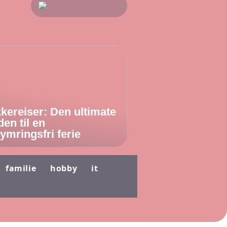
kereiser: Den ultimate
den til en
ymringsfri ferie
familie
hobby
it