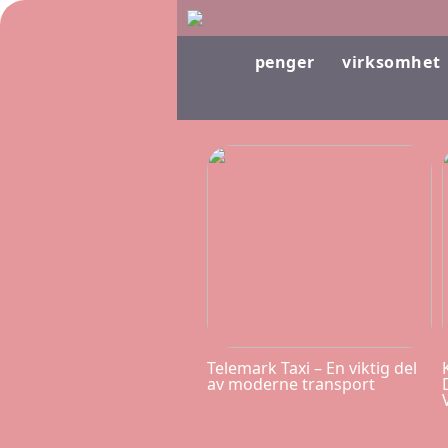
penger
virksomhet
Telemark Taxi – En viktig del
av moderne transport