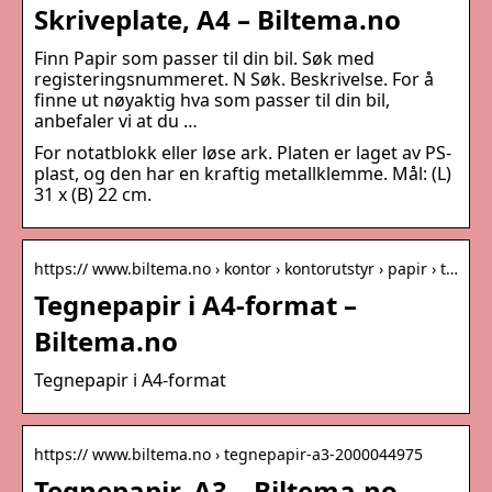
Skriveplate, A4 – Biltema.no
Finn Papir som passer til din bil. Søk med
registeringsnummeret. N Søk. Beskrivelse. For å
finne ut nøyaktig hva som passer til din bil,
anbefaler vi at du …
For notatblokk eller løse ark. Platen er laget av PS-
plast, og den har en kraftig metallklemme. Mål: (L)
31 x (B) 22 cm.
https:// www.biltema.no › kontor › kontorutstyr › papir › t…
Tegnepapir i A4-format –
Biltema.no
Tegnepapir i A4-format
https:// www.biltema.no › tegnepapir-a3-2000044975
Tegnepapir, A3 – Biltema.no