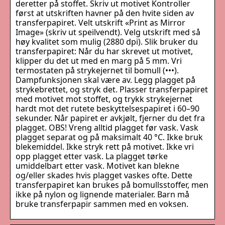
deretter på stoffet. Skriv ut motivet Kontroller
først at utskriften havner på den hvite siden av
transferpapiret. Velt utskrift «Print as Mirror
Image» (skriv ut speilvendt). Velg utskrift med så
høy kvalitet som mulig (2880 dpi). Slik bruker du
transferpapiret: Når du har skrevet ut motivet,
klipper du det ut med en marg på 5 mm. Vri
termostaten på strykejernet til bomull (•••).
Dampfunksjonen skal være av. Legg plagget på
strykebrettet, og stryk det. Plasser transferpapiret
med motivet mot stoffet, og trykk strykejernet
hardt mot det rutete beskyttelsespapiret i 60–90
sekunder. Når papiret er avkjølt, fjerner du det fra
plagget. OBS! Vreng alltid plagget før vask. Vask
plagget separat og på maksimalt 40 °C. Ikke bruk
blekemiddel. Ikke stryk rett på motivet. Ikke vri
opp plagget etter vask. La plagget tørke
umiddelbart etter vask. Motivet kan blekne
og/eller skades hvis plagget vaskes ofte. Dette
transferpapiret kan brukes på bomullsstoffer, men
ikke på nylon og lignende materialer. Barn må
bruke transferpapir sammen med en voksen.