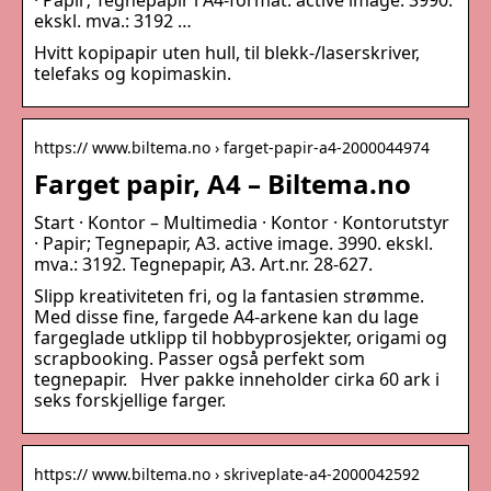
· Papir; Tegnepapir i A4-format. active image. 3990.
ekskl. mva.: 3192 …
Hvitt kopipapir uten hull, til blekk-/laserskriver,
telefaks og kopimaskin.
https:// www.biltema.no › farget-papir-a4-2000044974
Farget papir, A4 – Biltema.no
Start · Kontor – Multimedia · Kontor · Kontorutstyr
· Papir; Tegnepapir, A3. active image. 3990. ekskl.
mva.: 3192. Tegnepapir, A3. Art.nr. 28-627.
Slipp kreativiteten fri, og la fantasien strømme.
Med disse fine, fargede A4-arkene kan du lage
fargeglade utklipp til hobbyprosjekter, origami og
scrapbooking. Passer også perfekt som
tegnepapir. Hver pakke inneholder cirka 60 ark i
seks forskjellige farger.
https:// www.biltema.no › skriveplate-a4-2000042592