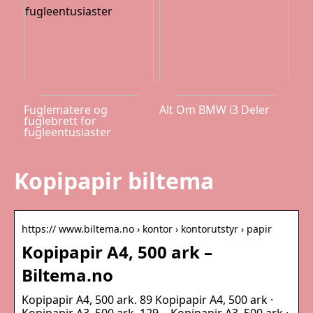
Fuglematere og
Alt Om BMW i3 Deler
fuglebrett for
fugleentusiaster
Kopipapir biltema
https:// www.biltema.no › kontor › kontorutstyr › papir
Kopipapir A4, 500 ark –
Biltema.no
Kopipapir A4, 500 ark. 89 Kopipapir A4, 500 ark ·