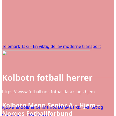
Telemark Taxi – En viktig del av moderne transport
Kolbotn fotball herrer
https:// www.fotball.no › fotballdata › lag › hjem
Kolbotn Menn Senior A – Hjem –
Kjøp Mandoliner Online hos DanMusikk: Kvalitet og
Norges Fotballforbund
Variasjon for Alle Musikere