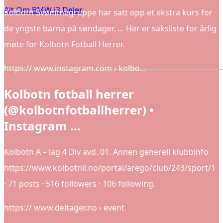
Alt Om BMW i3 Deler
Kolbotn Svømmegruppe har satt opp et ekstra kurs for
de yngste barna på søndager. … Her er saksliste for årlig
møte for Kolbotn Fotball Herrer.
https:// www.instagram.com › kolbo…
Kolbotn fotball herrer
(@kolbotnfotballherrer) •
Instagram …
Kolbotn A – lag 4 Div avd. 01. Annen generell klubbinfo
https://www.kolbotnil.no/portal/arego/club/243/sport/1
· 71 posts · 516 followers · 106 following.
https:// www.deltager.no › event