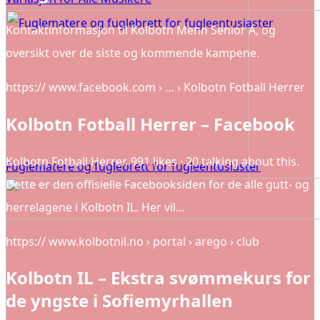
Kontaktinformasjon til Kolbotn Menn Senior A, og
oversikt over de siste og kommende kampene.
https:// www.facebook.com › … › Kolbotn Fotball Herrer
Kolbotn Fotball Herrer – Facebook
Kolbotn Fotball Herrer. 991 likes · 20 talking about this.
Fuglematere og fuglebrett for fugleentusiaster
Dette er den offisielle Facebooksiden for de alle gutt- og
herrelagene i Kolbotn IL. Her vil…
https:// www.kolbotnil.no › portal › arego › club
Kolbotn IL – Ekstra svømmekurs for
de yngste i Sofiemyrhallen