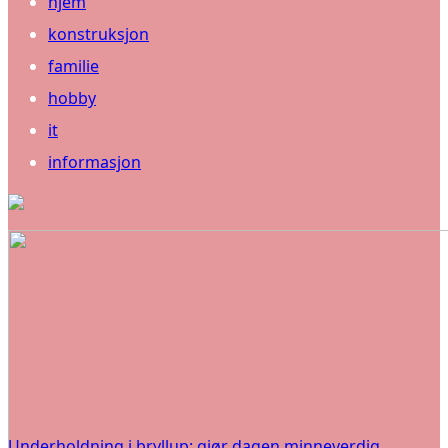
hjem
konstruksjon
familie
hobby
it
informasjon
Underholdning i bryllup: gjør dagen minneverdig