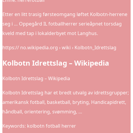
Emne: herrefotball
Etter en litt trasig førsteomgang løftet Kolbotn-herrene
seg i … Oppegård IL fotballherrer serieåpnet torsdag
kveld med tap i lokalderbyet mot Langhus.
https:// no.wikipedia.org › wiki › Kolbotn_Idrettslag
Kolbotn Idrettslag – Wikipedia
Kolbotn Idrettslag – Wikipedia
Kolbotn Idrettslag har et bredt utvalg av idrettsgrupper;
amerikansk fotball, basketball, bryting, Handicapidrett,
håndball, orientering, svømming, …
Keywords: kolbotn fotball herrer