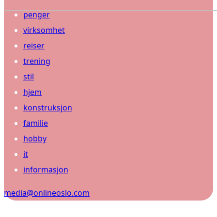
penger
virksomhet
reiser
trening
stil
hjem
konstruksjon
familie
hobby
it
informasjon
media@onlineoslo.com