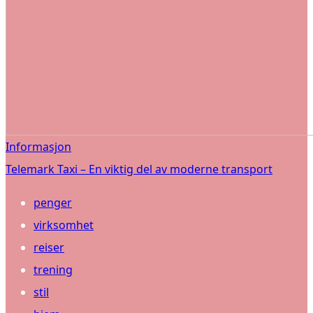
Informasjon
Telemark Taxi – En viktig del av moderne transport
penger
virksomhet
reiser
trening
stil