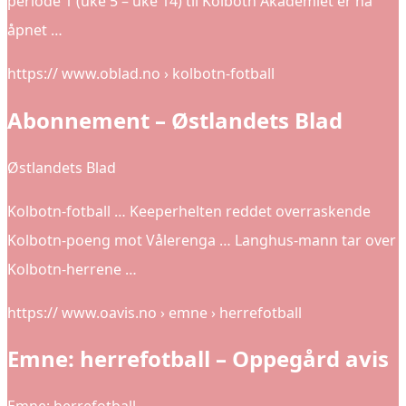
periode 1 (uke 5 – uke 14) til Kolbotn Akademiet er nå
åpnet …
https:// www.oblad.no › kolbotn-fotball
Abonnement – Østlandets Blad
Østlandets Blad
Kolbotn-fotball … Keeperhelten reddet overraskende
Kolbotn-poeng mot Vålerenga … Langhus-mann tar over
Kolbotn-herrene …
https:// www.oavis.no › emne › herrefotball
Emne: herrefotball – Oppegård avis