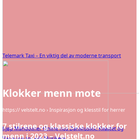
Telemark Taxi – En viktig del av moderne transport
Klokker menn mote
https:// velstelt.no › Inspirasjon og klesstil for herrer
7 stilrene og klassiske klokker for
Kjøp Mandoliner Online hos DanMusikk: Kvalitet og
menn i 2023 – Velstelt.no
Variasjon for Alle Musikere