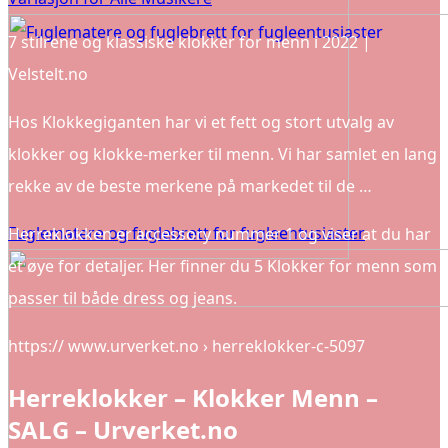
7 stilrene og klassiske klokker for menn i 2022 |
Velstelt.no
Hos Klokkegiganten har vi et fett og stort utvalg av
klokker og klokke-merker til menn. Vi har samlet en lang
rekke av de beste merkene på markedet til de …
Fuglematere og fuglebrett for fugleentusiaster
Herreklokken er accessory nummer 1 og viser at du har
et øye for detaljer. Her finner du 5 Klokker for menn som
passer til både dress og jeans.
https:// www.urverket.no › herreklokker-c-5097
Herreklokker – Klokker Menn –
SALG – Urverket.no