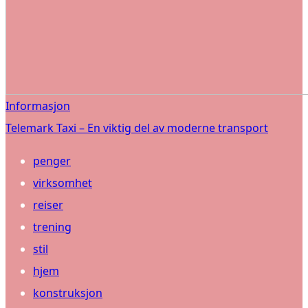
Informasjon
Telemark Taxi – En viktig del av moderne transport
penger
virksomhet
reiser
trening
stil
hjem
konstruksjon