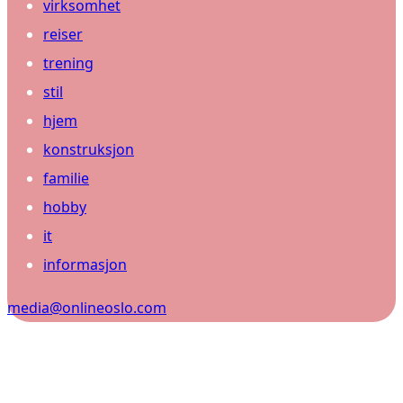
virksomhet
reiser
trening
stil
hjem
konstruksjon
familie
hobby
it
informasjon
media@onlineoslo.com