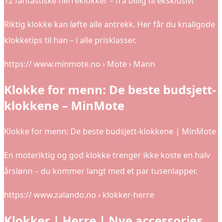
12 fantastiske herreklokker – fra billig til eksklusivt
Riktig klokke kan løfte alle antrekk. Her får du knallgode
klokketips til han – i alle prisklasser.
https:// www.minmote.no › Mote › Mann
Klokke for menn: De beste budsjett-
klokkene – MinMote
Klokke for menn: De beste budsjett-klokkene | MinMote
En moteriktig og god klokke trenger ikke koste en halv
årslønn – du kommer langt med et par tusenlapper.
https:// www.zalando.no › klokker-herre
Klokker | Herre | Nye accessories