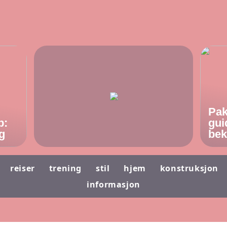
Pak
p:
gui
g
bek
reiser
trening
stil
hjem
konstruksjon
informasjon