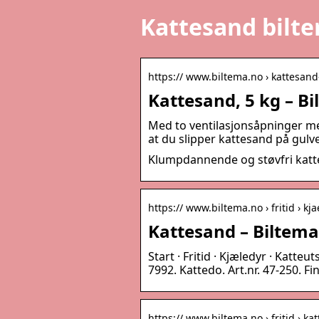
Kattesand bilt
https:// www.biltema.no › kattesan
Kattesand, 5 kg – B
Med to ventilasjonsåpninger med
at du slipper kattesand på gulv
Klumpdannende og støvfri kat
https:// www.biltema.no › fritid › kja
Kattesand – Biltem
Start · Fritid · Kjæledyr · Katteu
7992. Kattedo. Art.nr. 47-250. Fi
https:// www.biltema.no › fritid › 