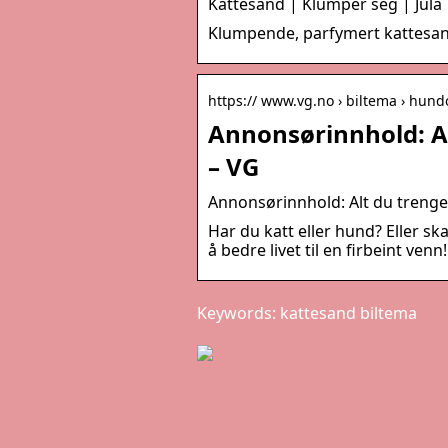
Kattesand | Klumper seg | Jula
Klumpende, parfymert kattesan
https:// www.vg.no › biltema › hund
Annonsørinnhold: Al
– VG
Annonsørinnhold: Alt du trenger
Har du katt eller hund? Eller sk
å bedre livet til en firbeint venn!
Keywords: kattesand biltema