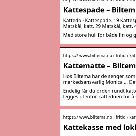
Kattespade – Bilte
Kattedo · Kattespade. 19 Kattesp
Matskål, katt. 29 Matskål, katt. 
Med store hull for både fin og 
https:// www.biltema.no › fritid › 
Kattematte – Bilte
Hos Biltema har de senger som pa
markedsansvarlig Monica … Det f
Endelig får du orden rundt kat
legges utenfor kattedoen for å 
https:// www.biltema.no › fritid › ka
Kattekasse med lok