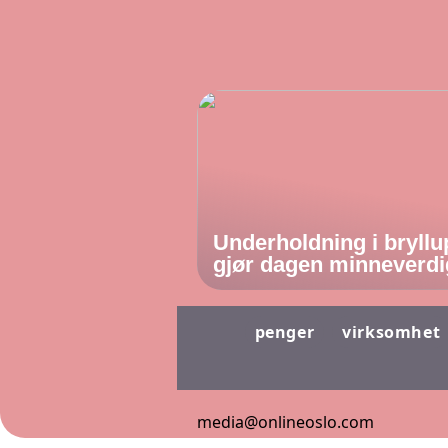
Underholdning i bryllu
gjør dagen minneverdi
penger
virksomhet
media@onlineoslo.com