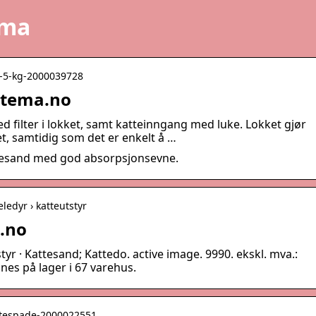
ema
d-5-kg-2000039728
iltema.no
 filter i lokket, samt katteinngang med luke. Lokket gjør
et, samtidig som det er enkelt å …
tesand med god absorpsjonsevne.
eledyr › katteutstyr
a.no
tstyr · Kattesand; Kattedo. active image. 9990. ekskl. mva.:
nnes på lager i 67 varehus.
kattespade-2000022551