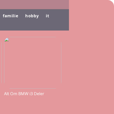
familie
hobby
it
Alt Om BMW i3 Deler