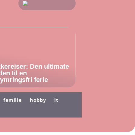
kereiser: Den ultimate
den til en
ymringsfri ferie
familie
hobby
it