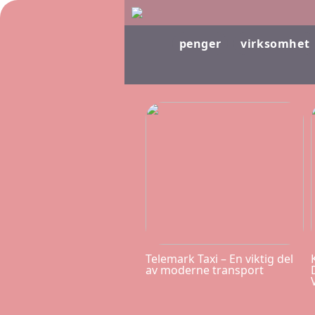
penger
virksomhet
Telemark Taxi – En viktig del
av moderne transport