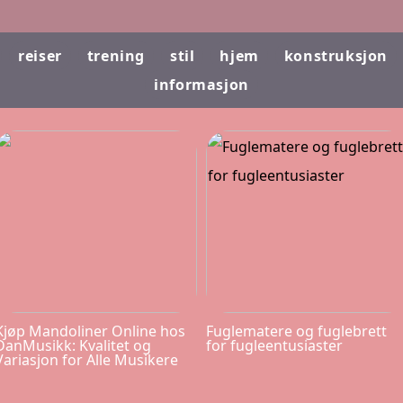
reiser
trening
stil
hjem
konstruksjon
informasjon
Kjøp Mandoliner Online hos
Fuglematere og fuglebrett
DanMusikk: Kvalitet og
for fugleentusiaster
Variasjon for Alle Musikere