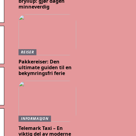
bryllup: gjør dagen
minneverdig
REISER
Pakkereiser: Den
ultimate guiden til en
bekymringsfri ferie
INFORMASJON
Telemark Taxi – En
viktig del av moderne