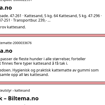
ma.no
ade. 47-261 · Kattesand, 5 kg. 64 Kattesand, 5 kg. 47-296 ·
47-251 · Transportbur. 239,- …
grov kattesand.
kattematte-2000033676
ma.no
sser de fleste hunder i alle størrelser, forteller
innes flere typer kattesand å få tak i.
tedoen. Hygienisk og praktisk kattematte av gummi som
samle opp all løs kattesand.
tteutstyr › kattesand
k – Biltema.no