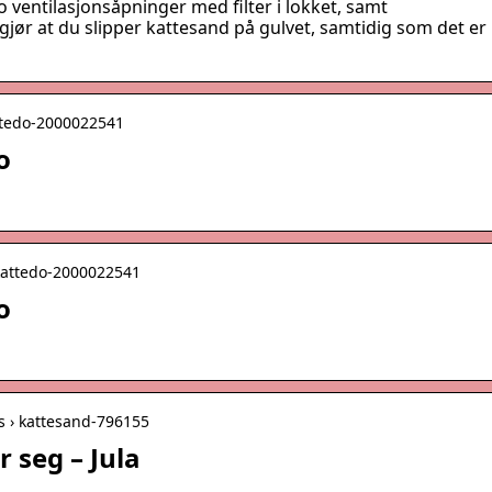
o ventilasjonsåpninger med filter i lokket, samt
jør at du slipper kattesand på gulvet, samtidig som det er
attedo-2000022541
o
 kattedo-2000022541
o
ss › kattesand-796155
 seg – Jula