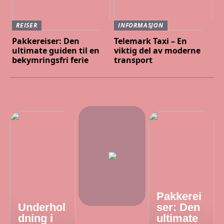
REISER
INFORMASJON
Pakkereiser: Den
Telemark Taxi – En
ultimate guiden til en
viktig del av moderne
bekymringsfri ferie
transport
Pakkerei
Underhol
ser: Den
dning i
ultimate