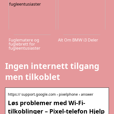
Fuglematere og
Alt Om BMW i3 Deler
fuglebrett for
fugleentusiaster
Ingen internett tilgang
men tilkoblet
https:// support.google.com › pixelphone › answer
Løs problemer med Wi-Fi-
tilkoblinger – Pixel-telefon Hjelp