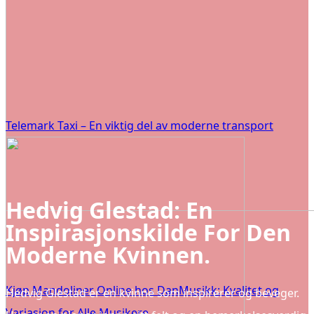
Telemark Taxi – En viktig del av moderne transport
Hedvig Glestad: En
Inspirasjonskilde For Den
Moderne Kvinnen.
Kjøp Mandoliner Online hos DanMusikk: Kvalitet og
Hedvig Glestad er en kvinne som inspirerer og beveger.
Variasjon for Alle Musikere