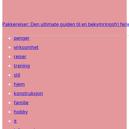
Pakkereiser: Den ultimate guiden til en bekymringsfri feri
penger
virksomhet
reiser
trening
stil
hjem
konstruksjon
familie
hobby
it