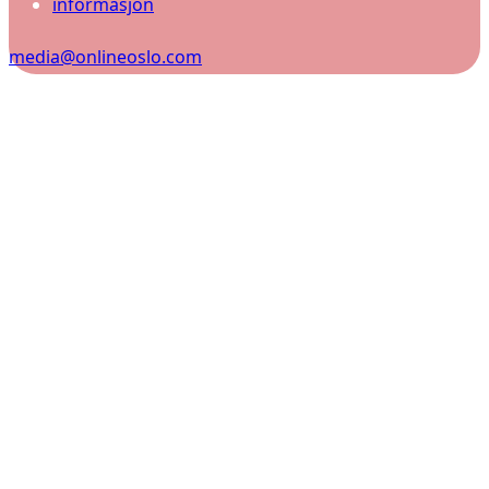
informasjon
media@onlineoslo.com