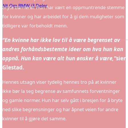
Alt Om BMW i3 Deler
bryte barrierer. Hun har vært en oppmuntrende stemme
for kvinner og har arbeidet for å gi dem muligheter som
tidligere var forbeholdt menn.
“En kvinne har ikke lov til å være begrenset av
andres forhåndsbestemte ideer om hva hun kan
oppnå. Hun kan være alt hun ønsker å være,”
sier
Glestad.
Hennes utsagn viser tydelig hennes tro på at kvinner
ikke bør la seg begrense av samfunnets forventninger
og gamle normer. Hun har selv gått i bresjen for å bryte
ned slike begrensninger og har åpnet veien for andre
kvinner til å gjøre det samme.