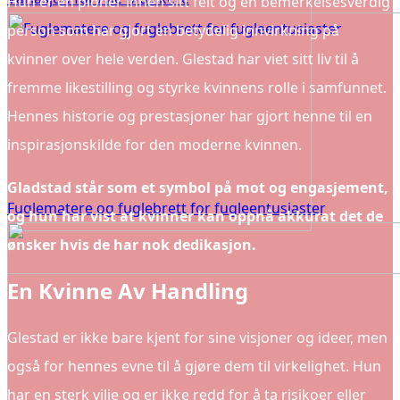
Hun er en pioner innen sitt felt og en bemerkelsesverdig
person som har gjort en betydelig innvirkning på
kvinner over hele verden. Glestad har viet sitt liv til å
fremme likestilling og styrke kvinnens rolle i samfunnet.
Hennes historie og prestasjoner har gjort henne til en
inspirasjonskilde for den moderne kvinnen.
Gladstad står som et symbol på mot og engasjement,
Fuglematere og fuglebrett for fugleentusiaster
og hun har vist at kvinner kan oppnå akkurat det de
ønsker hvis de har nok dedikasjon.
En Kvinne Av Handling
Glestad er ikke bare kjent for sine visjoner og ideer, men
også for hennes evne til å gjøre dem til virkelighet. Hun
har en sterk vilje og er ikke redd for å ta risikoer eller