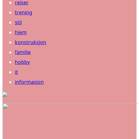
reiser
trening
stil
hjem
konstruksjon
familie
hobby
it
informasjon