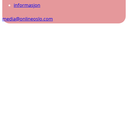
informasjon
media@onlineoslo.com