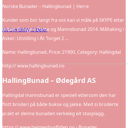
Norske Bunader – Hallingbunad | Herre
Kunder som bor langt fra oss kan vi måle på SKYPE etter
avtale. Brosjyre Dame og Mannsbunad 2014. Måltaking i
Alt Om BMW i3 Deler
Asker: Utstilling i Ål: Torget 2 …
Name: Hallingbunad, Price: 21900, Category: Hallingdal
http:// www.hallingbunad.no
HallingBunad – Ødegård AS
Hallingdal mannsbunad er spesiell ettersom den har
flott broderi på både bukse og jakke. Med si broderte
prakt er denne bunaden verkeleg eit stasplagg.
https:// www.heimenhusfliden.no › Bunader