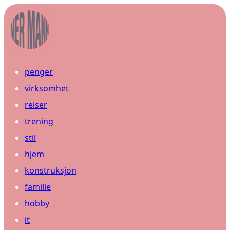
penger
virksomhet
reiser
trening
stil
hjem
konstruksjon
familie
hobby
it