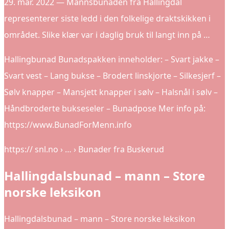
29. mar. 2022 — Mannsbunaden fra Hallingdal
representerer siste ledd i den folkelige draktskikken i
området. Slike klær var i daglig bruk til langt inn på …
Hallingbunad Bunadspakken inneholder: – Svart jakke –
Svart vest – Lang bukse – Brodert linskjorte – Silkesjerf –
Sølv knapper – Mansjett knapper i sølv – Halsnål i sølv –
Håndbroderte bukseseler – Bunadpose Mer info på:
https://www.BunadForMenn.info
https:// snl.no › … › Bunader fra Buskerud
Hallingdalsbunad – mann – Store
norske leksikon
Hallingdalsbunad – mann – Store norske leksikon