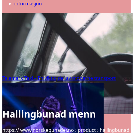
informasjon
Telemark Taxi – En viktig del av moderne transport
Hallingbunad menn
https:// www.norskebunader.no › product › hallingbunad