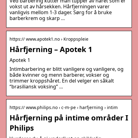
Ved barbering kutter man tupper av håret som er
vokst ut av hårsekken. Hårfjerningen varer
vanligvis mellom 1-3 dager. Sørg for å bruke
barberkrem og skarp …
https:// www.apotek1.no › Kroppspleie
Hårfjerning – Apotek 1
Apotek 1
Intimbarbering er blitt vanligere og vanligere, og
både kvinner og menn barberer, vokser og
trimmer kroppshåret. En del velger en såkalt
“brasiliansk voksing” …
https:// www.philips.no › c-m-pe › harfjerning › intim
Hårfjerning på intime områder I
Philips