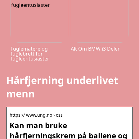
Fuglematere og
Alt Om BMW i3 Deler
fuglebrett for
fugleentusiaster
Hårfjerning underlivet
menn
https:// www.ung.no › oss
Kan man bruke
hårfjerningskrem på ballene og