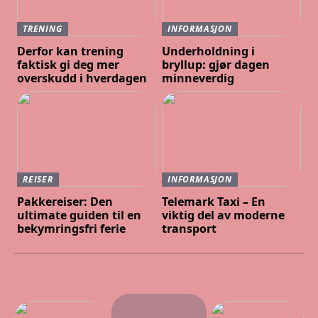
TRENING
INFORMASJON
Derfor kan trening
Underholdning i
faktisk gi deg mer
bryllup: gjør dagen
overskudd i hverdagen
minneverdig
REISER
INFORMASJON
Pakkereiser: Den
Telemark Taxi – En
ultimate guiden til en
viktig del av moderne
bekymringsfri ferie
transport