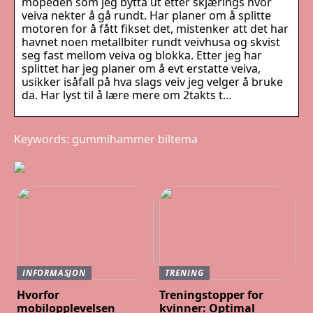
mopeden som jeg bytta ut etter skjærings hvor
veiva nekter å gå rundt. Har planer om å splitte
motoren for å fått fikset det, mistenker att det har
havnet noen metallbiter rundt veivhusa og skvist
seg fast mellom veiva og blokka. Etter jeg har
splittet har jeg planer om å evt erstatte veiva,
usikker isåfall på hva slags veiv jeg velger å bruke
da. Har lyst til å lære mere om 2takts t…
Keywords: gummihammer biltema
INFORMASJON
TRENING
Hvorfor
Treningstopper for
mobilopplevelsen
kvinner: Optimal