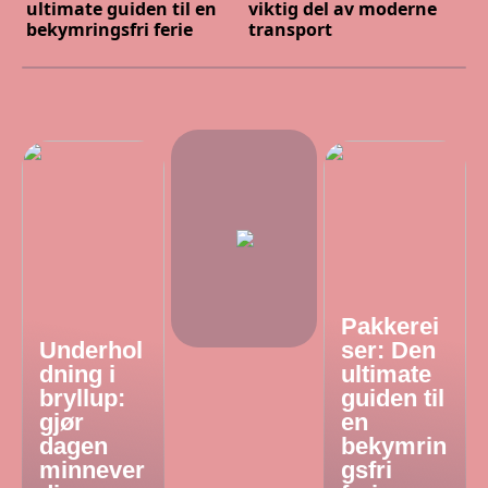
ultimate guiden til en
viktig del av moderne
bekymringsfri ferie
transport
Pakkerei
Underhol
ser: Den
dning i
ultimate
bryllup:
guiden til
gjør
en
dagen
bekymrin
minnever
gsfri