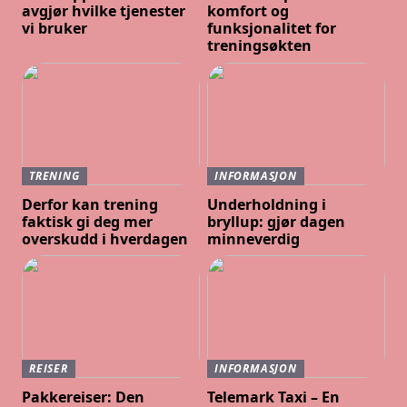
avgjør hvilke tjenester
komfort og
vi bruker
funksjonalitet for
treningsøkten
TRENING
INFORMASJON
Derfor kan trening
Underholdning i
faktisk gi deg mer
bryllup: gjør dagen
overskudd i hverdagen
minneverdig
REISER
INFORMASJON
Pakkereiser: Den
Telemark Taxi – En