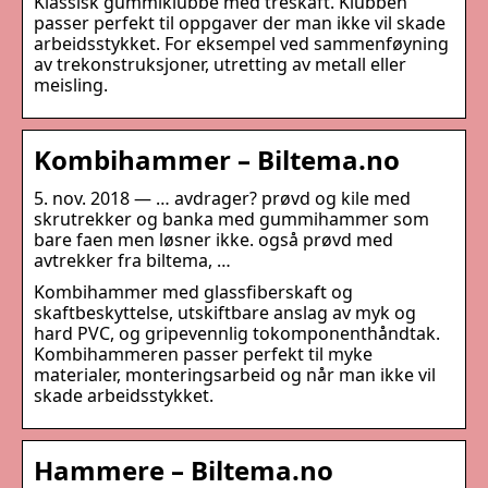
Klassisk gummiklubbe med treskaft. Klubben
passer perfekt til oppgaver der man ikke vil skade
arbeidsstykket. For eksempel ved sammenføyning
av trekonstruksjoner, utretting av metall eller
meisling.
Kombihammer – Biltema.no
5. nov. 2018 — … avdrager? prøvd og kile med
skrutrekker og banka med gummihammer som
bare faen men løsner ikke. også prøvd med
avtrekker fra biltema, …
Kombihammer med glassfiberskaft og
skaftbeskyttelse, utskiftbare anslag av myk og
hard PVC, og gripevennlig tokomponenthåndtak.
Kombihammeren passer perfekt til myke
materialer, monteringsarbeid og når man ikke vil
skade arbeidsstykket.
Hammere – Biltema.no