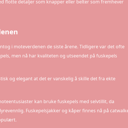
ed flotte detaljer som knapper eller belter som fremhever
denen
inntog i moteverdenen de siste årene. Tidligere var det ofte
sk pels, men nå har kvaliteten og utseendet på fuskepels
stisk og elegant at det er vanskelig å skille det fra ekte
oteentusiaster kan bruke fuskepels med selvtillit, da
dyrevennlig. Fuskepelsjakker og kåper finnes nå på catwalk
opulært.