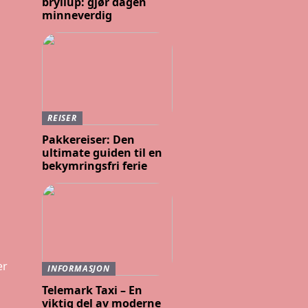
bryllup: gjør dagen
minneverdig
REISER
Pakkereiser: Den
ultimate guiden til en
bekymringsfri ferie
er
INFORMASJON
Telemark Taxi – En
viktig del av moderne