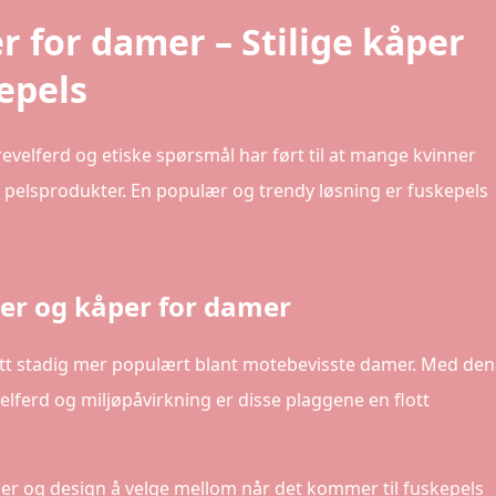
r for damer – Stilige kåper
kepels
elferd og etiske spørsmål har ført til at mange kvinner
kte pelsprodukter. En populær og trendy løsning er fuskepels
kker og kåper for damer
itt stadig mer populært blant motebevisste damer. Med den
lferd og miljøpåvirkning er disse plaggene en flott
iler og design å velge mellom når det kommer til fuskepels