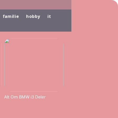
familie
hobby
it
Alt Om BMW i3 Deler