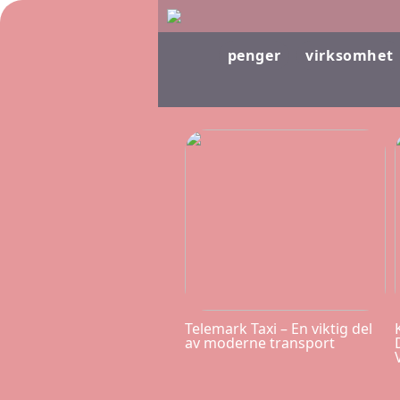
penger
virksomhet
Telemark Taxi – En viktig del
av moderne transport