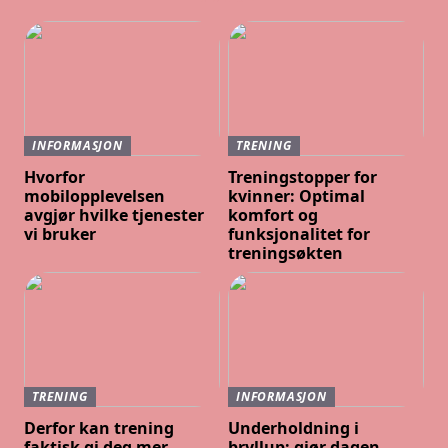
INFORMASJON
TRENING
Hvorfor
Treningstopper for
mobilopplevelsen
kvinner: Optimal
avgjør hvilke tjenester
komfort og
vi bruker
funksjonalitet for
treningsøkten
TRENING
INFORMASJON
Derfor kan trening
Underholdning i
faktisk gi deg mer
bryllup: gjør dagen