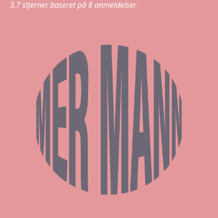
3.7
stjerner baseret på
8
anmeldelser