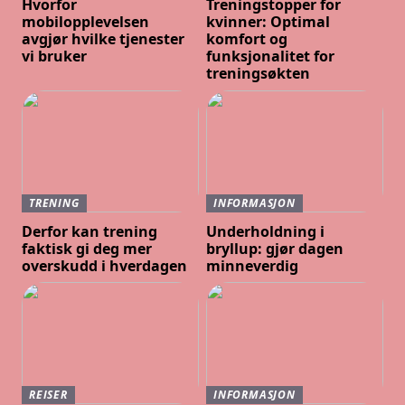
Hvorfor
Treningstopper for
mobilopplevelsen
kvinner: Optimal
avgjør hvilke tjenester
komfort og
vi bruker
funksjonalitet for
treningsøkten
TRENING
INFORMASJON
Derfor kan trening
Underholdning i
faktisk gi deg mer
bryllup: gjør dagen
overskudd i hverdagen
minneverdig
REISER
INFORMASJON