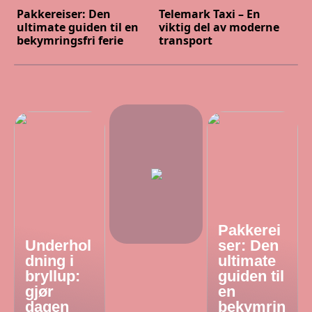
Pakkereiser: Den
Telemark Taxi – En
ultimate guiden til en
viktig del av moderne
bekymringsfri ferie
transport
Pakkerei
Underhol
ser: Den
dning i
ultimate
bryllup:
guiden til
gjør
en
dagen
bekymrin