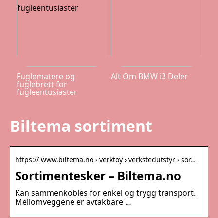
Fuglematere og
Alt Om BMW i3 Deler
fuglebrett for
fugleentusiaster
Biltema sortiment
https:// www.biltema.no › verktoy › verkstedutstyr › sor…
Sortimentesker – Biltema.no
Kan sammenkobles for enkel og trygg transport.
Mellomveggene er avtakbare …