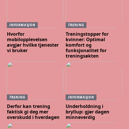
INFORMASJON
TRENING
Hvorfor
Treningstopper for
mobilopplevelsen
kvinner: Optimal
avgjør hvilke tjenester
komfort og
vi bruker
funksjonalitet for
treningsøkten
TRENING
INFORMASJON
Derfor kan trening
Underholdning i
faktisk gi deg mer
bryllup: gjør dagen
overskudd i hverdagen
minneverdig