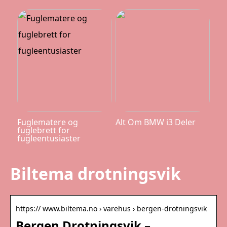
Fuglematere og
Alt Om BMW i3 Deler
fuglebrett for
fugleentusiaster
Biltema drotningsvik
https:// www.biltema.no › varehus › bergen-drotningsvik
Bergen Drotningsvik –