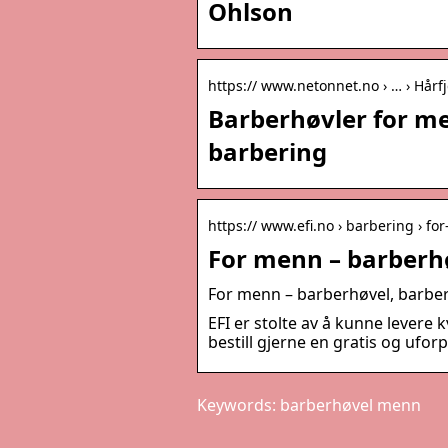
Ohlson
https:// www.netonnet.no › … › Hårf
Barberhøvler for me
barbering
https:// www.efi.no › barbering › f
For menn – barberhø
For menn – barberhøvel, barber
EFI er stolte av å kunne levere 
bestill gjerne en gratis og ufor
Keywords: barberhøvel menn