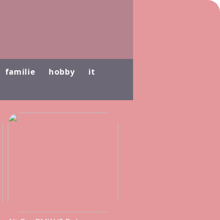
familie
hobby
it