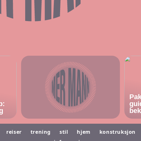
Pak
p:
gui
g
bek
reiser
trening
stil
hjem
konstruksjon