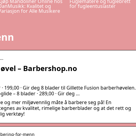
Kjøp Mandoliner Online hos
Fuglematere og fuglebrett
DanMusikk: Kvalitet og
for fugleentusiaster
Variasjon for Alle Musikere
enn
s…
høvel – Barbershop.no
 · 199,00 · Gir deg 8 blader til Gillette Fusion barberhøvelen.
oglide – 8 blader · 289,00 · Gir deg …
re og mer miljøvennlig måte å barbere seg på! En
egnes av kvalitet, rimelige barberblader og at det rett og
lig verktøy!
arbering-for-menn