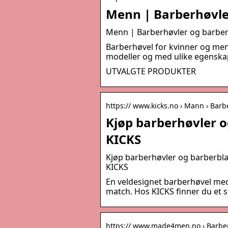
Menn | Barberhøvler
Menn | Barberhøvler og barberbl
Barberhøvel for kvinner og men
modeller og med ulike egenskap
UTVALGTE PRODUKTER
https:// www.kicks.no › Mann › Barb
Kjøp barberhøvler o
KICKS
Kjøp barberhøvler og barberblad
KICKS
En veldesignet barberhøvel med
match. Hos KICKS finner du et 
https:// www.made4men.no › Barbe