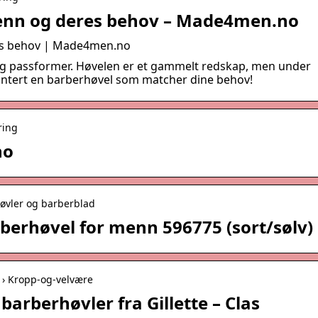
enn og deres behov – Made4men.no
es behov | Made4men.no
r og passformer. Høvelen er et gammelt redskap, men under
rantert en barberhøvel som matcher dine behov!
ring
no
høvler og barberblad
rberhøvel for menn 596775 (sort/sølv)
 › Kropp-og-velvære
barberhøvler fra Gillette – Clas