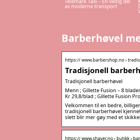
Telemark Taxi – En viktig del
av moderne transport
Barberhøvel m
https:// www.barbershop.no › tradi
Tradisjonell barber
Tradisjonell barberhøvel
Menn ; Gillette Fusion – 8 blader
Kr 29,8/blad ; Gillette Fusion Pr
Velkommen til en bedre, billige
tradisjonell barberhøvel kjennet
slett blir mer gøy med et skikke
https:// www.shaver.no › butikk › b