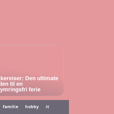
kereiser: Den ultimate
den til en
ymringsfri ferie
familie
hobby
it