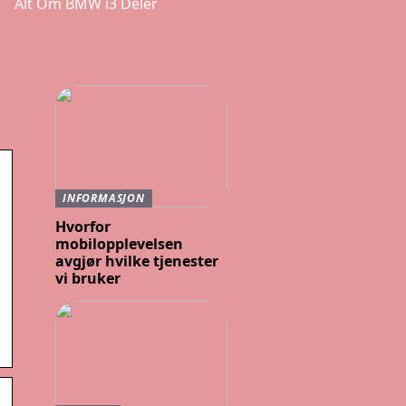
Alt Om BMW i3 Deler
INFORMASJON
Hvorfor
mobilopplevelsen
avgjør hvilke tjenester
vi bruker