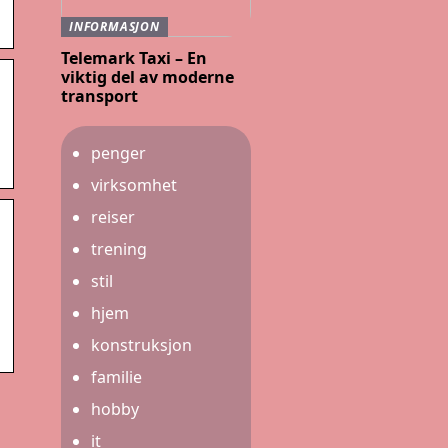
INFORMASJON
Telemark Taxi – En
viktig del av moderne
transport
penger
virksomhet
reiser
trening
stil
hjem
konstruksjon
familie
hobby
it