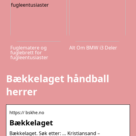
Fuglematere og
Alt Om BMW i3 Deler
fuglebrett for
fugleentusiaster
Bækkelaget håndball
herrer
https:// bskhe.no
Bækkelaget
Bækkelaget. Søk etter: … Kristiansand –