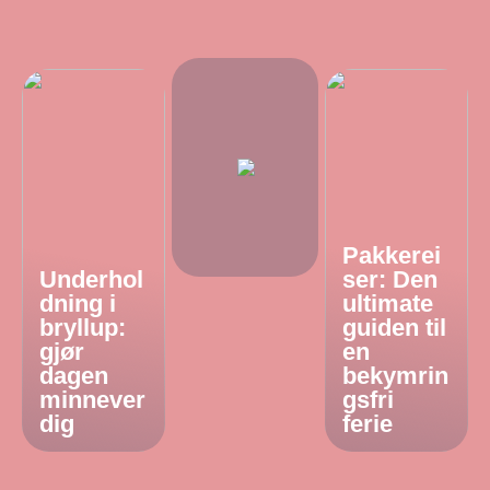
Pakkerei
Underhol
ser: Den
dning i
ultimate
bryllup:
guiden til
gjør
en
dagen
bekymrin
minnever
gsfri
dig
ferie