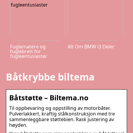
Fuglematere og
Alt Om BMW i3 Deler
fuglebrett for
fugleentusiaster
Båtkrybbe biltema
Båtstøtte – Biltema.no
Til oppbevaring og oppstilling av motorbåter.
Pulverlakkert, kraftig stålkonstruksjon med tre
sammenleggbare støttebien. Rask justering av
høyden.