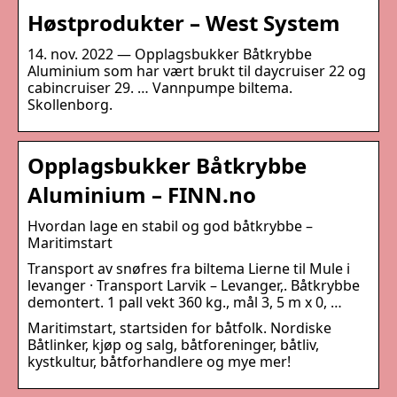
Høstprodukter – West System
14. nov. 2022 — Opplagsbukker Båtkrybbe
Aluminium som har vært brukt til daycruiser 22 og
cabincruiser 29. … Vannpumpe biltema.
Skollenborg.
Opplagsbukker Båtkrybbe
Aluminium – FINN.no
Hvordan lage en stabil og god båtkrybbe –
Maritimstart
Transport av snøfres fra biltema Lierne til Mule i
levanger · Transport Larvik – Levanger,. Båtkrybbe
demontert. 1 pall vekt 360 kg., mål 3, 5 m x 0, …
Maritimstart, startsiden for båtfolk. Nordiske
Båtlinker, kjøp og salg, båtforeninger, båtliv,
kystkultur, båtforhandlere og mye mer!