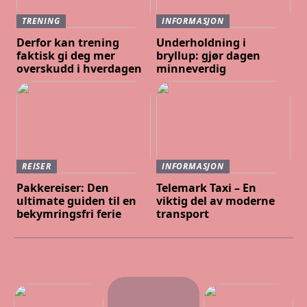
TRENING
INFORMASJON
Derfor kan trening
Underholdning i
faktisk gi deg mer
bryllup: gjør dagen
overskudd i hverdagen
minneverdig
REISER
INFORMASJON
Pakkereiser: Den
Telemark Taxi – En
ultimate guiden til en
viktig del av moderne
bekymringsfri ferie
transport