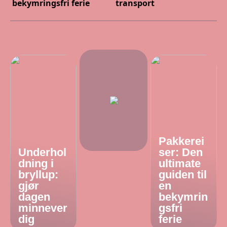
bekymringsfri ferie
transport
Pakkerei
Underhol
ser: Den
dning i
ultimate
bryllup:
guiden til
gjør
en
dagen
bekymrin
minnever
gsfri
dig
ferie