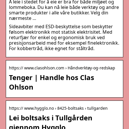
Å leie i stedet for å eie er bra for både miljøet og
lommeboka. Du kan nå leie både verktøy og andre
smarte produkter i alle våre butikker. Velg din
nærmeste …
Sideavbiter med ESD-beskyttelse som beskytter
følsom elektronikk mot statisk elektrisitet. Med
returfjær for enkel og ergonomisk bruk ved
presisjonsarbeid med for eksempel finelektronikk.
For kobbertråd, ikke egnet for ståltråd.
https:// www.clasohlson.com › Håndverktøy-og-redskap
Tenger | Handle hos Clas
Ohlson
https:// www.hygglo.no › 8425-boltsaks › tullgarden
Lei boltsaks i Tullgården
gjennom Hygglo