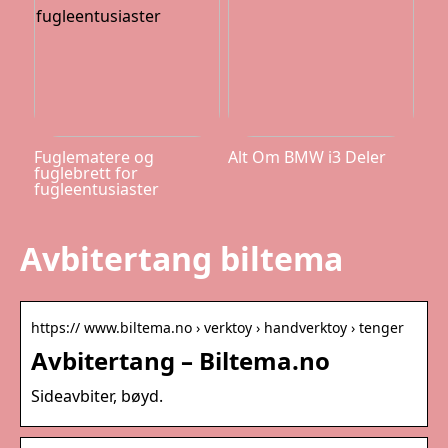
Fuglematere og
Alt Om BMW i3 Deler
fuglebrett for
fugleentusiaster
Avbitertang biltema
https:// www.biltema.no › verktoy › handverktoy › tenger
Avbitertang – Biltema.no
Sideavbiter, bøyd.