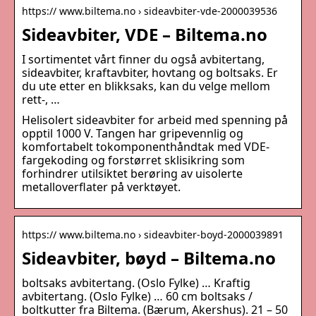
https:// www.biltema.no › sideavbiter-vde-2000039536
Sideavbiter, VDE – Biltema.no
I sortimentet vårt finner du også avbitertang,
sideavbiter, kraftavbiter, hovtang og boltsaks. Er
du ute etter en blikksaks, kan du velge mellom
rett-, …
Helisolert sideavbiter for arbeid med spenning på
opptil 1000 V. Tangen har gripevennlig og
komfortabelt tokomponenthåndtak med VDE-
fargekoding og forstørret sklisikring som
forhindrer utilsiktet berøring av uisolerte
metalloverflater på verktøyet.
https:// www.biltema.no › sideavbiter-boyd-2000039891
Sideavbiter, bøyd – Biltema.no
boltsaks avbitertang. (Oslo Fylke) … Kraftig
avbitertang. (Oslo Fylke) … 60 cm boltsaks /
boltkutter fra Biltema. (Bærum, Akershus). 21 – 50